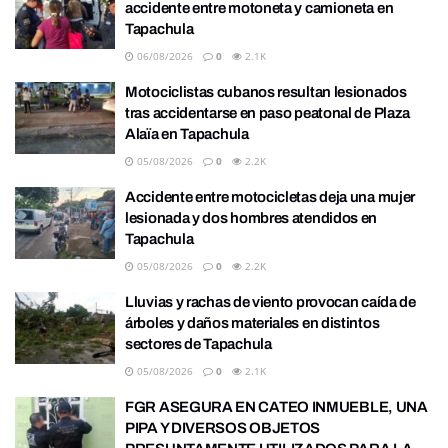
accidente entre motoneta y camioneta en
Tapachula
06/08/2026
0
2.1K
Motociclistas cubanos resultan lesionados
tras accidentarse en paso peatonal de Plaza
Alaïa en Tapachula
05/08/2026
0
2.2K
Accidente entre motocicletas deja una mujer
lesionada y dos hombres atendidos en
Tapachula
05/08/2026
0
2.2K
Lluvias y rachas de viento provocan caída de
árboles y daños materiales en distintos
sectores de Tapachula
05/08/2026
0
2.1K
FGR ASEGURA EN CATEO INMUEBLE, UNA
PIPA Y DIVERSOS OBJETOS