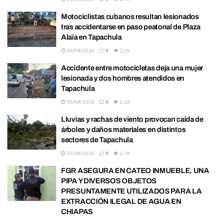
Motociclistas cubanos resultan lesionados
tras accidentarse en paso peatonal de Plaza
Alaïa en Tapachula
05/08/2026
0
2.2K
Accidente entre motocicletas deja una mujer
lesionada y dos hombres atendidos en
Tapachula
05/08/2026
0
2.2K
Lluvias y rachas de viento provocan caída de
árboles y daños materiales en distintos
sectores de Tapachula
05/08/2026
0
2.1K
FGR ASEGURA EN CATEO INMUEBLE, UNA
PIPA Y DIVERSOS OBJETOS
PRESUNTAMENTE UTILIZADOS PARA LA
EXTRACCIÓN ILEGAL DE AGUA EN
CHIAPAS