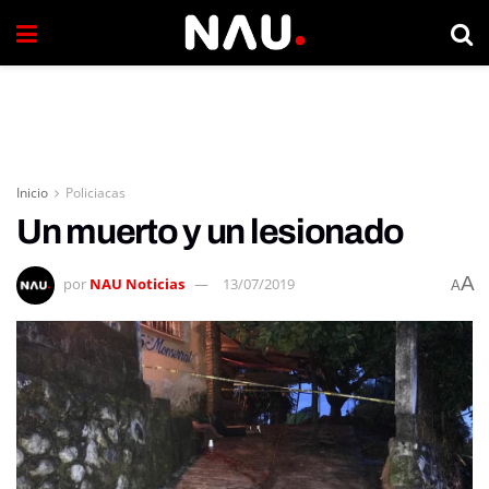
Inicio
Policiacas
Un muerto y un lesionado
A
por
NAU Noticias
13/07/2019
A