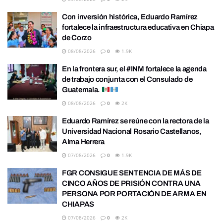
Con inversión histórica, Eduardo Ramírez
fortalece la infraestructura educativa en Chiapa
de Corzo
08/08/2026
0
1.9K
En la frontera sur, el #INM fortalece la agenda
de trabajo conjunta con el Consulado de
Guatemala.
08/08/2026
0
2K
Eduardo Ramírez se reúne con la rectora de la
Universidad Nacional Rosario Castellanos,
Alma Herrera
07/08/2026
0
1.9K
FGR CONSIGUE SENTENCIA DE MÁS DE
CINCO AÑOS DE PRISIÓN CONTRA UNA
PERSONA POR PORTACIÓN DE ARMA EN
CHIAPAS
07/08/2026
0
2K