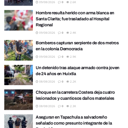
09/08/2026
0
2.6K
Hombre resulta herido con arma blanca en
Santa Clarita; fue trasladado al Hospital
Regional
09/08/2026
0
2.4K
Bomberos capturan serpiente de dos metros
en la colonia Democracia
09/08/2026
0
2.9K
Un detenido tras ataque armado contra joven
de 24 años en Huixtla
08/08/2026
0
2.2K
Choque en la carretera Costera deja cuatro
lesionados y cuantiosos daños materiales
08/08/2026
0
2.3K
Aseguran en Tapachula a salvadoreño
señalado como presunto integrante de la