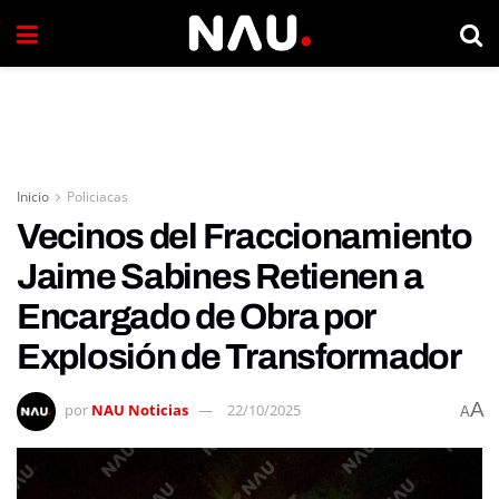
Inicio
Policiacas
Vecinos del Fraccionamiento
Jaime Sabines Retienen a
Encargado de Obra por
Explosión de Transformador
A
por
NAU Noticias
22/10/2025
A