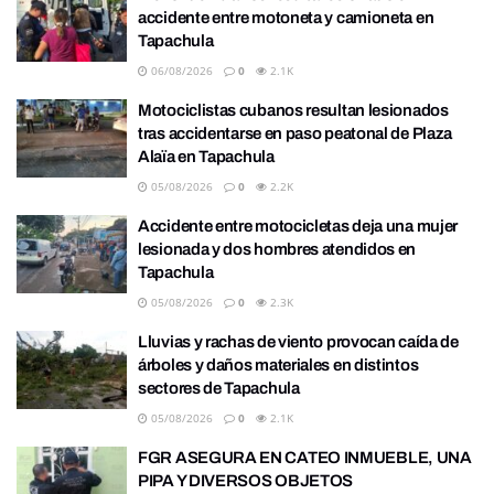
accidente entre motoneta y camioneta en
Tapachula
06/08/2026
0
2.1K
Motociclistas cubanos resultan lesionados
tras accidentarse en paso peatonal de Plaza
Alaïa en Tapachula
05/08/2026
0
2.2K
Accidente entre motocicletas deja una mujer
lesionada y dos hombres atendidos en
Tapachula
05/08/2026
0
2.3K
Lluvias y rachas de viento provocan caída de
árboles y daños materiales en distintos
sectores de Tapachula
05/08/2026
0
2.1K
FGR ASEGURA EN CATEO INMUEBLE, UNA
PIPA Y DIVERSOS OBJETOS