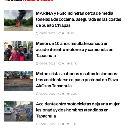
MARINA y FGR incineran cerca de media
tonelada de cocaína, asegurada en las costas
de puerto Chiapas
06/08/2026
0
2K
Menor de 10 años resulta lesionado en
accidente entre motoneta y camioneta en
Tapachula
06/08/2026
0
2.1K
Motociclistas cubanos resultan lesionados
tras accidentarse en paso peatonal de Plaza
Alaïa en Tapachula
05/08/2026
0
2.2K
Accidente entre motocicletas deja una mujer
lesionada y dos hombres atendidos en
Tapachula
05/08/2026
0
2.3K