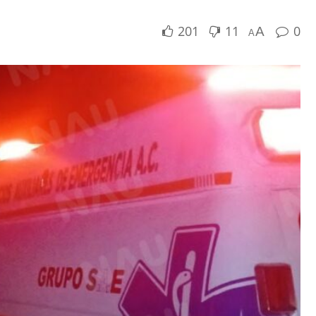
201
11
0
A
A