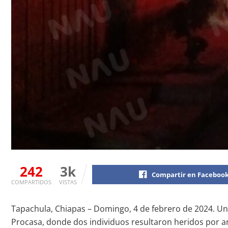
242
3k
Compartir en Faceboo
COMPARTIDOS
VISTAS
Tapachula, Chiapas – Domingo, 4 de febrero de 2024. Una 
Procasa, donde dos individuos resultaron heridos por a