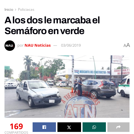
Inicio
Policiacas
A los dos le marcaba el
Semáforo en verde
A
por
NAU Noticias
03/06/2019
A
169
COMPARTIDOS