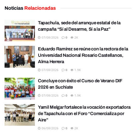
Noticias
Relacionadas
Tapachula, sede del arranque estatal de la
campaña “Sí al Desarme, Sí a la Paz”
07/08/2026
0
2K
Eduardo Ramírez se reúne con la rectora de la
Universidad Nacional Rosario Castellanos,
Alma Herrera
07/08/2026
0
1.9K
Concluye con éxito el Curso de Verano DIF
2026 en Suchiate
07/08/2026
0
1.9K
Yamil Melgar fortalece la vocación exportadora
de Tapachula con el Foro “Comercializa por
Aire”
06/08/2026
0
2K