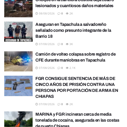
lesionados y cuantiosos daños materiales
08/08/2026
0
2K
Aseguran en Tapachula a salvadoreño
señalado como presunto integrante de la
Barrio 18
07/08/2026
0
3K
Camión de volteo colapsa sobre registro de
CFE durante maniobras en Tapachula
07/08/2026
0
2.1K
FGR CONSIGUE SENTENCIA DE MÁS DE
CINCO AÑOS DE PRISIÓN CONTRA UNA
PERSONA POR PORTACIÓN DE ARMA EN
CHIAPAS
07/08/2026
0
2K
MARINA y FGR incineran cerca de media
tonelada de cocaína, asegurada en las costas
de puerto Chiapas