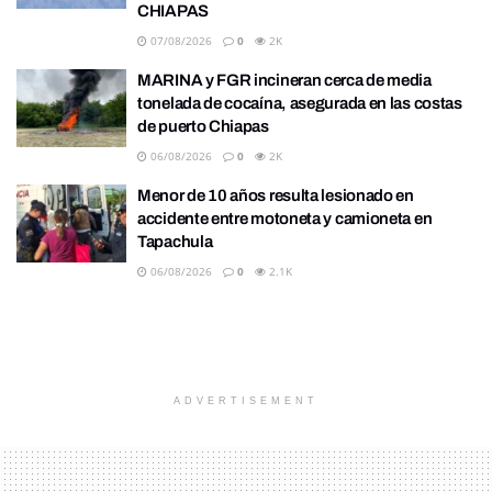
CHIAPAS
07/08/2026
0
2K
MARINA y FGR incineran cerca de media
tonelada de cocaína, asegurada en las costas
de puerto Chiapas
06/08/2026
0
2K
Menor de 10 años resulta lesionado en
accidente entre motoneta y camioneta en
Tapachula
06/08/2026
0
2.1K
ADVERTISEMENT