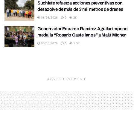
Suchiate refuerza acciones preventivas con
desazolve de más de 3 mil metros de drenes
06/08/2026
0
2K
Gobernador Eduardo Ramírez Aguilar impone
medalla “Rosario Castellanos” a Malú Mícher
06/08/2026
0
1.9K
ADVERTISEMENT