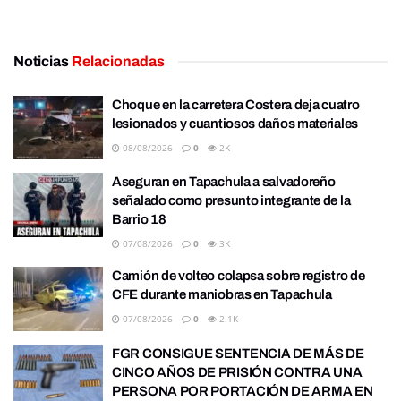
Noticias
Relacionadas
Choque en la carretera Costera deja cuatro
lesionados y cuantiosos daños materiales
08/08/2026
0
2K
Aseguran en Tapachula a salvadoreño
señalado como presunto integrante de la
Barrio 18
07/08/2026
0
3K
Camión de volteo colapsa sobre registro de
CFE durante maniobras en Tapachula
07/08/2026
0
2.1K
FGR CONSIGUE SENTENCIA DE MÁS DE
CINCO AÑOS DE PRISIÓN CONTRA UNA
PERSONA POR PORTACIÓN DE ARMA EN