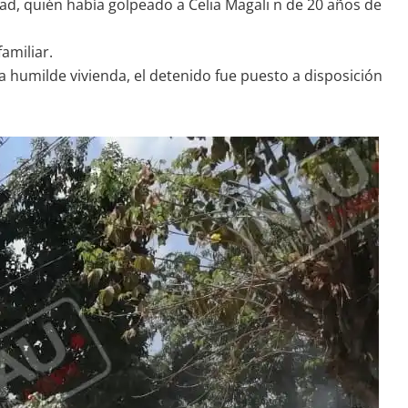
ad, quién había golpeado a Celia Magali n de 20 años de
amiliar.
a humilde vivienda, el detenido fue puesto a disposición