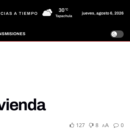
30
°C
jueves, agosto 6, 2026
ICIAS A TIEMPO
Tapachula
NSMISIONES
vienda
127
8
0
A
A