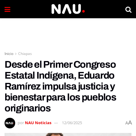
Inicio
Chiapas
Desde el Primer Congreso
Estatal Indígena, Eduardo
Ramírez impulsa justicia y
bienestar para los pueblos
originarios
A
por
NAU Noticias
12/06/2025
A