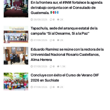
En la frontera sur, el #INM fortalece la agenda
de trabajo conjunta con el Consulado de
Guatemala.
08/08/2026
0
2K
Tapachula, sede del arranque estatal de la
campaña “Sí al Desarme, Sí a la Paz”
07/08/2026
0
2K
Eduardo Ramírez se reúne con la rectora de la
Universidad Nacional Rosario Castellanos,
Alma Herrera
07/08/2026
0
1.9K
Concluye con éxito el Curso de Verano DIF
2026 en Suchiate
07/08/2026
0
2K