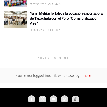
07/08/2026
0
2K
Yamil Melgar fortalece la vocación exportadora
de Tapachula con el Foro “Comercializa por
Aire”
06/08/2026
0
2K
ADVERTISEMENT
You're not logged into Tiktok, please login
here