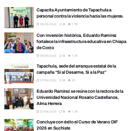
Capacita Ayuntamiento de Tapachula a
personal contra la violencia hacia las mujeres.
08/08/2026
0
1.9K
Con inversión histórica, Eduardo Ramírez
fortalece la infraestructura educativa en Chiapa
de Corzo
08/08/2026
0
1.9K
Tapachula, sede del arranque estatal de la
campaña “Sí al Desarme, Sí a la Paz”
07/08/2026
0
2K
Eduardo Ramírez se reúne con la rectora de la
Universidad Nacional Rosario Castellanos,
Alma Herrera
07/08/2026
0
1.9K
Concluye con éxito el Curso de Verano DIF
2026 en Suchiate