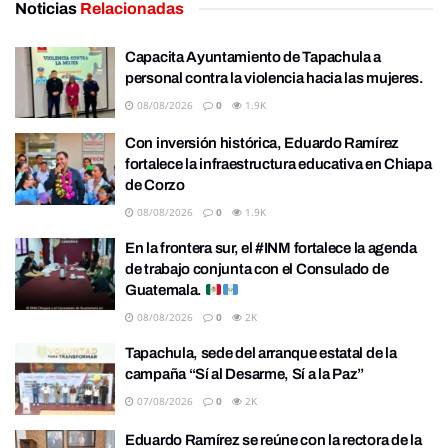
Noticias
Relacionadas
Capacita Ayuntamiento de Tapachula a
personal contra la violencia hacia las mujeres.
08/08/2026
0
1.9K
Con inversión histórica, Eduardo Ramírez
fortalece la infraestructura educativa en Chiapa
de Corzo
08/08/2026
0
1.9K
En la frontera sur, el #INM fortalece la agenda
de trabajo conjunta con el Consulado de
Guatemala.
08/08/2026
0
2K
Tapachula, sede del arranque estatal de la
campaña “Sí al Desarme, Sí a la Paz”
07/08/2026
0
2K
Eduardo Ramírez se reúne con la rectora de la