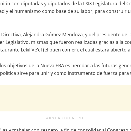
ón con diputadas y diputados de la LXIX Legislatura del Co
d y el humanismo como base de su labor, para construir un 
irectiva, Alejandra Gómez Mendoza, y del presidente de la J
r Legislativo, mismas que fueron realizadas gracias a la co
urante Lekil Ve’el (el buen comer), el cual estará abierto a
os objetivos de la Nueva ERA es heredar a las futuras gene
a política sirve para unir y como instrumento de fuerza para
ADVERTISEMENT
 filas y trabajar con respeto, a fin de consolidar al Congre