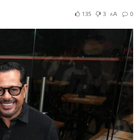
135
3
0
A
A