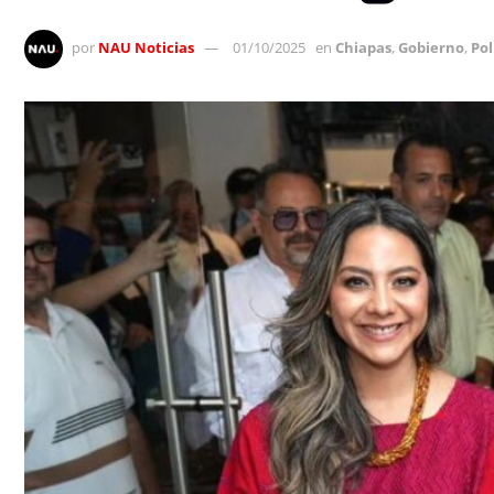
por
NAU Noticias
01/10/2025
en
Chiapas
,
Gobierno
,
Pol