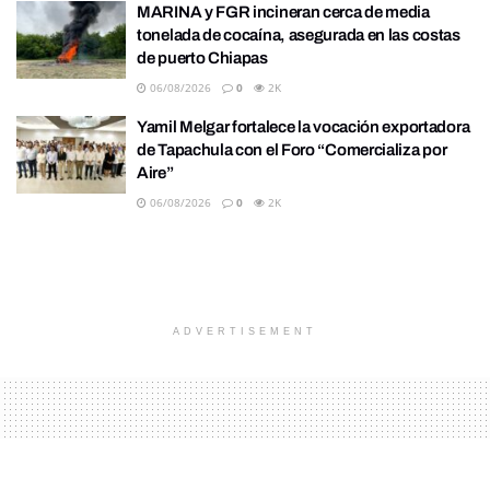
MARINA y FGR incineran cerca de media
tonelada de cocaína, asegurada en las costas
de puerto Chiapas
06/08/2026
0
2K
Yamil Melgar fortalece la vocación exportadora
de Tapachula con el Foro “Comercializa por
Aire”
06/08/2026
0
2K
ADVERTISEMENT