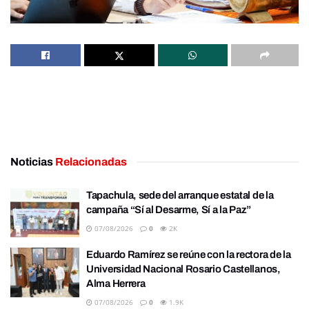
Noticias
Relacionadas
Tapachula, sede del arranque estatal de la
campaña “Sí al Desarme, Sí a la Paz”
07/08/2026
0
2K
Eduardo Ramírez se reúne con la rectora de la
Universidad Nacional Rosario Castellanos,
Alma Herrera
07/08/2026
0
1.9K