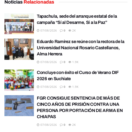
Noticias
Relacionadas
Tapachula, sede del arranque estatal de la
campaña “Sí al Desarme, Sí a la Paz”
07/08/2026
0
2K
Eduardo Ramírez se reúne con la rectora de la
Universidad Nacional Rosario Castellanos,
Alma Herrera
07/08/2026
0
1.9K
Concluye con éxito el Curso de Verano DIF
2026 en Suchiate
07/08/2026
0
1.9K
FGR CONSIGUE SENTENCIA DE MÁS DE
CINCO AÑOS DE PRISIÓN CONTRA UNA
PERSONA POR PORTACIÓN DE ARMA EN
CHIAPAS
07/08/2026
0
2K