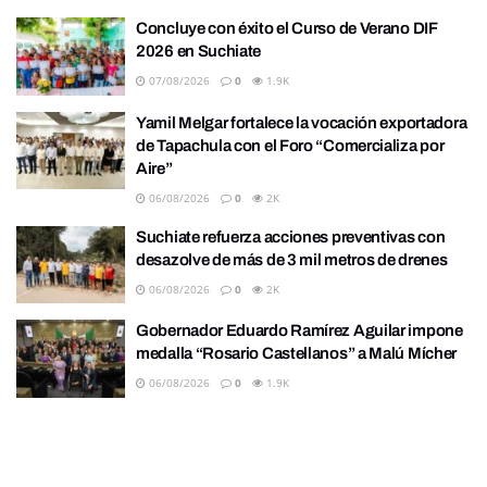
Concluye con éxito el Curso de Verano DIF
2026 en Suchiate
07/08/2026
0
1.9K
Yamil Melgar fortalece la vocación exportadora
de Tapachula con el Foro “Comercializa por
Aire”
06/08/2026
0
2K
Suchiate refuerza acciones preventivas con
desazolve de más de 3 mil metros de drenes
06/08/2026
0
2K
Gobernador Eduardo Ramírez Aguilar impone
medalla “Rosario Castellanos” a Malú Mícher
06/08/2026
0
1.9K