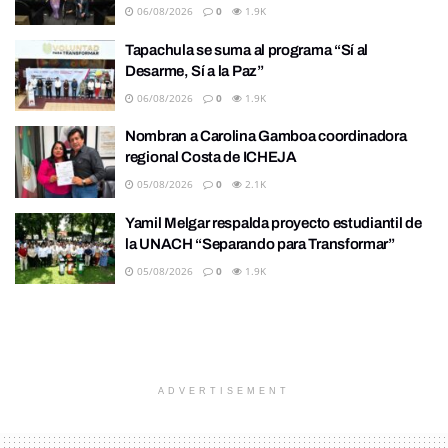
06/08/2026
0
1.9K
Tapachula se suma al programa “Sí al
Desarme, Sí a la Paz”
06/08/2026
0
1.9K
Nombran a Carolina Gamboa coordinadora
regional Costa de ICHEJA
05/08/2026
0
2.1K
Yamil Melgar respalda proyecto estudiantil de
la UNACH “Separando para Transformar”
05/08/2026
0
1.9K
ADVERTISEMENT