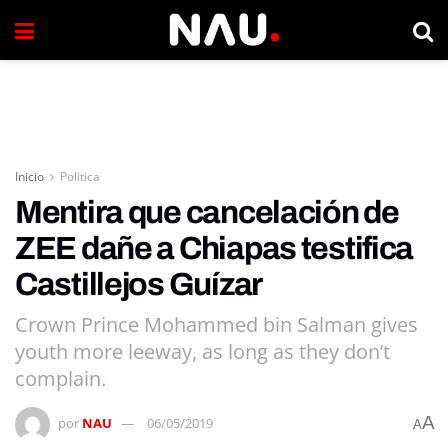
Inicio
Politica
Mentira que cancelación de
ZEE dañe a Chiapas testifica
Castillejos Guízar
Crown Prince Mohammed bin Salman gives
youth more leeway, as long as they don’t
complain.
A
por
NAU
06/05/2019
A