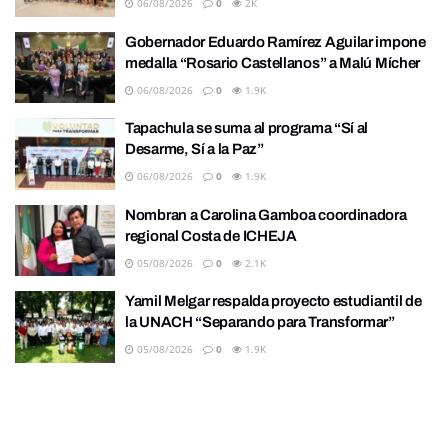
06/08/2026
0
2K
Gobernador Eduardo Ramírez Aguilar impone
medalla “Rosario Castellanos” a Malú Mícher
06/08/2026
0
1.9K
Tapachula se suma al programa “Sí al
Desarme, Sí a la Paz”
06/08/2026
0
1.9K
Nombran a Carolina Gamboa coordinadora
regional Costa de ICHEJA
05/08/2026
0
2.1K
Yamil Melgar respalda proyecto estudiantil de
la UNACH “Separando para Transformar”
05/08/2026
0
1.9K