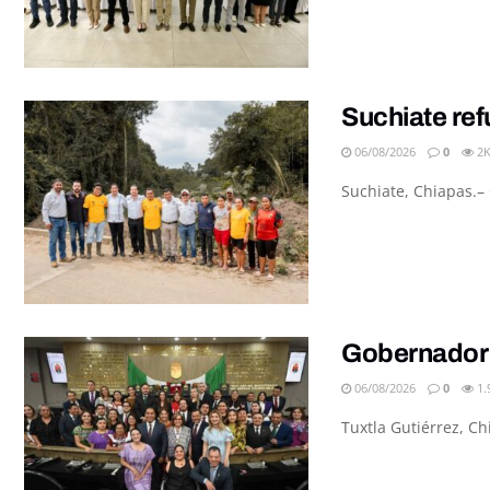
Suchiate ref
06/08/2026
0
2
Suchiate, Chiapas.– 
Gobernador 
06/08/2026
0
1.
Tuxtla Gutiérrez, C