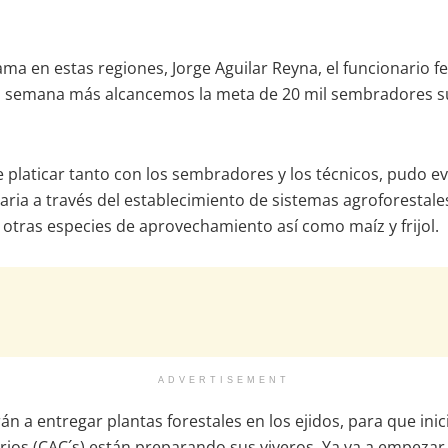
 en estas regiones, Jorge Aguilar Reyna, el funcionario fed
 semana más alcancemos la meta de 20 mil sembradores suje
e platicar tanto con los sembradores y los técnicos, pudo e
taria a través del establecimiento de sistemas agroforestale
 otras especies de aprovechamiento así como maíz y frijol.
ADVERTISEMENT
a entregar plantas forestales en los ejidos, para que ini
ios (CAC´s) están preparando sus viveros. Ya va a empezar a