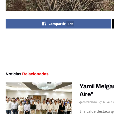
Compartir
156
Noticias
Relacionadas
Yamil Melgar
Aire”
06/08/2026
0
2
El alcalde destacó q