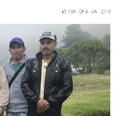
139
4
0
A
A