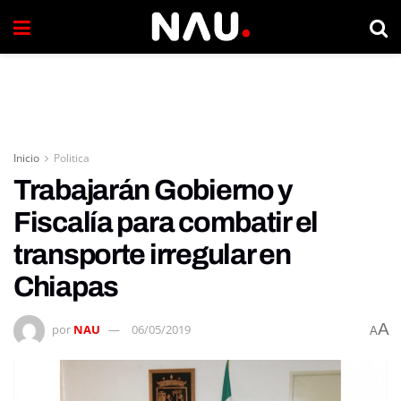
Inicio
Politica
Trabajarán Gobierno y
Fiscalía para combatir el
transporte irregular en
Chiapas
A
por
NAU
06/05/2019
A