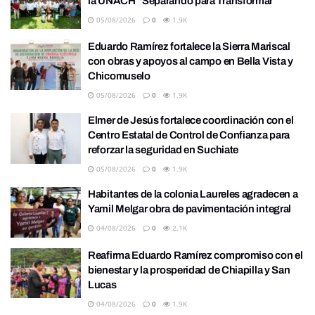
la UNACH “Separando para Transformar”
05/08/2026
0
1.9K
Eduardo Ramírez fortalece la Sierra Mariscal
con obras y apoyos al campo en Bella Vista y
Chicomuselo
05/08/2026
0
1.9K
Elmer de Jesús fortalece coordinación con el
Centro Estatal de Control de Confianza para
reforzar la seguridad en Suchiate
05/08/2026
0
1.9K
Habitantes de la colonia Laureles agradecen a
Yamil Melgar obra de pavimentación integral
04/08/2026
0
2.1K
Reafirma Eduardo Ramírez compromiso con el
bienestar y la prosperidad de Chiapilla y San
Lucas
04/08/2026
0
1.9K