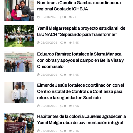
Nombran a Carolina Gamboa coordinadora
regional Costa de ICHEJA
05/08/2026
0
2K
Yamil Melgar respalda proyecto estudiantil de
la UNACH “Separando para Transformar”
05/08/2026
0
1.9K
Eduardo Ramírez fortalece la Sierra Mariscal
con obras y apoyos al campo en Bella Vista y
Chicomuselo
05/08/2026
0
1.9K
Elmer de Jesús fortalece coordinación con el
Centro Estatal de Control de Confianza para
reforzar la seguridad en Suchiate
05/08/2026
0
1.9K
Habitantes de la colonia Laureles agradecen a
Yamil Melgar obra de pavimentación integral
04/08/2026
0
2.1K