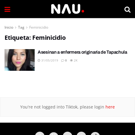
Inicio
Tag
Feminicidio
Etiqueta:
Feminicidio
Asesinan a enfermera originaria de Tapachula
31/05/2019
0
2K
You're not logged into Tiktok, please login
here