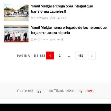
Yamil Melgar entrega obra integral que
transforma Laureles II
31/07/2026
0
2.2K
Yamil Melgar honra el legado de los héroes que
forjaron nuestra historia
30/07/2026
0
2K
1
2
…
152
PAGINA 1 DE 152
You're not logged into Tiktok, please login
here