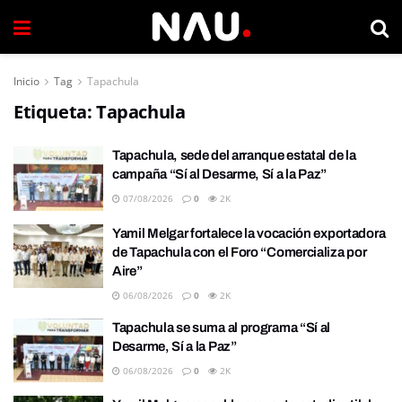
Inicio
Tag
Tapachula
Etiqueta:
Tapachula
Tapachula, sede del arranque estatal de la
campaña “Sí al Desarme, Sí a la Paz”
07/08/2026
0
2K
Yamil Melgar fortalece la vocación exportadora
de Tapachula con el Foro “Comercializa por
Aire”
06/08/2026
0
2K
Tapachula se suma al programa “Sí al
Desarme, Sí a la Paz”
06/08/2026
0
2K