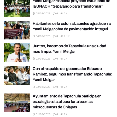
Yamil Melgar respalda proyecto estudiantil de
la UNACH “Separando para Transformar”
05/08/2026
0
2K
Habitantes de la colonia Laureles agradecen a
Yamil Melgar obra de pavimentación integral
04/08/2026
0
2.1K
Juntos, hacemos de Tapachula una ciudad
más limpia: Yamil Melgar
03/08/2026
0
2K
Con el respaldo del gobernador Eduardo
Ramírez, seguimos transformando Tapachula:
Yamil Melgar
02/08/2026
0
2K
Ayuntamiento de Tapachula participa en
estrategia estatal para fortalecer las
microcuencas de Chiapas
01/08/2026
0
2K