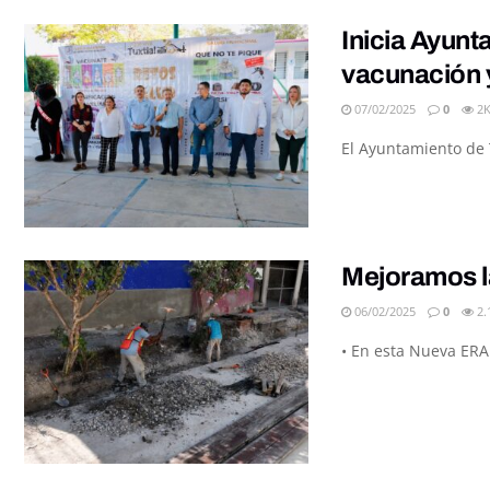
Inicia Ayun
vacunación y
07/02/2025
0
2
El Ayuntamiento de T
Mejoramos la
06/02/2025
0
2.
• En esta Nueva ERA