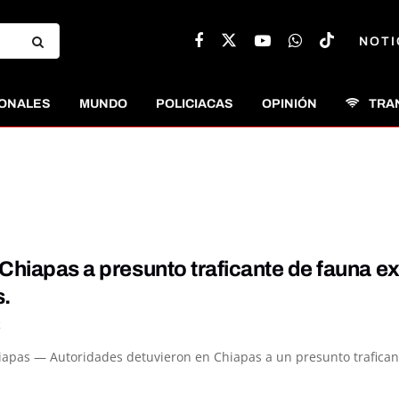
NOTI
ONALES
MUNDO
POLICIACAS
OPINIÓN
TRA
Chiapas a presunto traficante de fauna e
.
K
iapas — Autoridades detuvieron en Chiapas a un presunto traficant