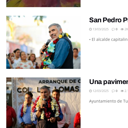
San Pedro Pr
13/03/2025
0
2
• El alcalde capitali
Una paviment
12/03/2025
0
2.
Ayuntamiento de Tuxt