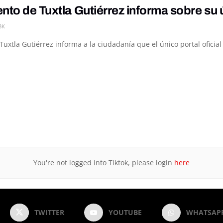
nto de Tuxtla Gutiérrez informa sobre su ú
3K
uxtla Gutiérrez informa a la ciudadanía que el único portal oficial 
You're not logged into Tiktok, please login
here
TWITTER
YOUTUBE
WHATSAP