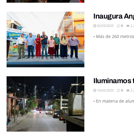
Inaugura Ang
02/03/2025
0
2.
• Más de 260 metros 
Iluminamos t
16/02/2025
0
2.
• En materia de alum