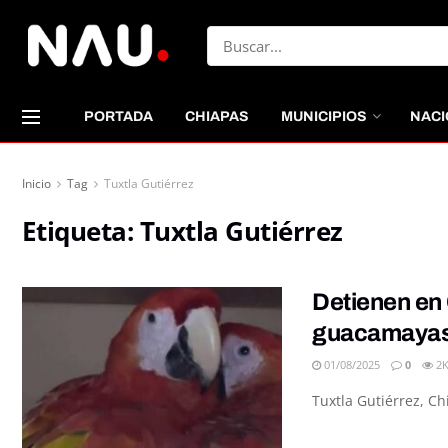
PORTADA
CHIAPAS
MUNICIPIOS
NACI
Inicio
Tag
Tuxtla Gutiérrez
Etiqueta:
Tuxtla Gutiérrez
Detienen en 
guacamayas
01/08/2025
0
2
Tuxtla Gutiérrez, Ch