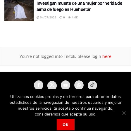
Investigan muerte de una mujer por herida de
arma de fuego en Huehuetán
04/07/2026
0
4.6K
You're not logged into Tiktok, please login
here
Utilizamos cookies propias y de terceros para obtener datos
estadísticos de la navegación de nuestros usuarios y mejorar
nuestros servicios. Si acepta o continúa navegando,
consideramos que acepta su uso.
OK
NAU Noticias A Tiempo Universales © 2025