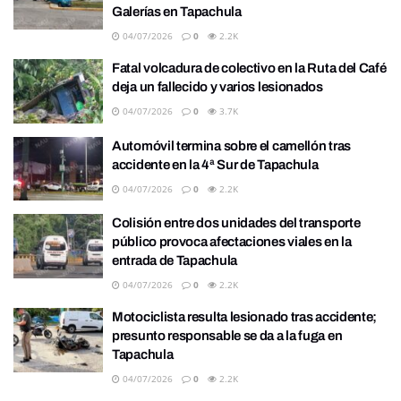
Galerías en Tapachula
04/07/2026
0
2.2K
Fatal volcadura de colectivo en la Ruta del Café
deja un fallecido y varios lesionados
04/07/2026
0
3.7K
Automóvil termina sobre el camellón tras
accidente en la 4ª Sur de Tapachula
04/07/2026
0
2.2K
Colisión entre dos unidades del transporte
público provoca afectaciones viales en la
entrada de Tapachula
04/07/2026
0
2.2K
Motociclista resulta lesionado tras accidente;
presunto responsable se da a la fuga en
Tapachula
04/07/2026
0
2.2K