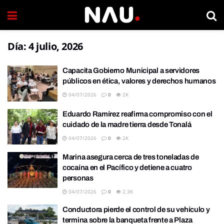
Día:
4 julio, 2026
Capacita Gobierno Municipal a servidores
públicos en ética, valores y derechos humanos
04/07/2026
0
2K
Eduardo Ramírez reafirma compromiso con el
cuidado de la madre tierra desde Tonalá
04/07/2026
0
2K
Marina asegura cerca de tres toneladas de
cocaína en el Pacífico y detiene a cuatro
personas
04/07/2026
0
2.3K
Conductora pierde el control de su vehículo y
termina sobre la banqueta frente a Plaza