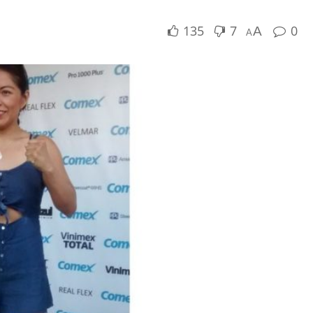
135
7
0
A
A