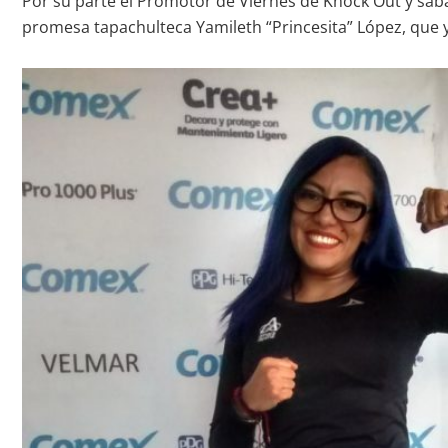
Por su parte el Promotor de Viernes de Knock Out y sába
promesa tapachulteca Yamileth “Princesita” López, que ya