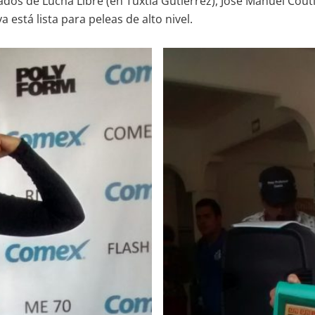
dos de Lucha Libre (en Tuxtla Gutiérrez), José Manuel Cout
 está lista para peleas de alto nivel.