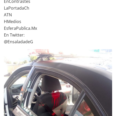
EnContrastes
LaPortadaCh
ATN
HMedios
EsferaPublica.Mx
En Twitter:
@EnsaladadeG