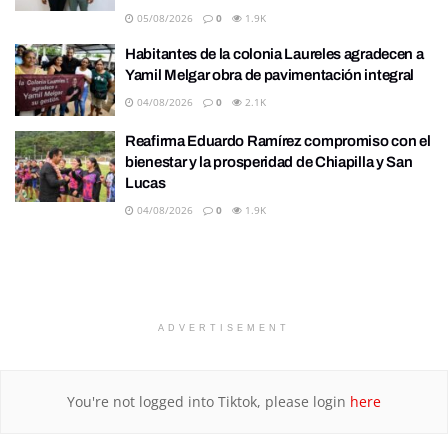
05/08/2026
0
1.9K
Habitantes de la colonia Laureles agradecen a
Yamil Melgar obra de pavimentación integral
04/08/2026
0
2.1K
Reafirma Eduardo Ramírez compromiso con el
bienestar y la prosperidad de Chiapilla y San
Lucas
04/08/2026
0
1.9K
ADVERTISEMENT
You're not logged into Tiktok, please login
here