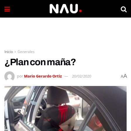
Inicio
Generales
¿Plan con maña?
A
por
Mario Gerardo Ortiz
20/02/2020
A