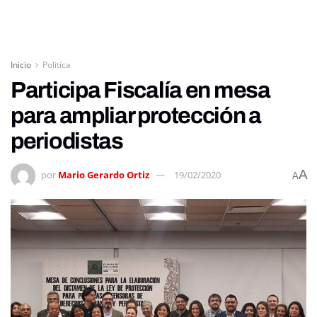
Inicio
Politica
Participa Fiscalía en mesa
para ampliar protección a
periodistas
A
por
Mario Gerardo Ortiz
19/02/2020
A