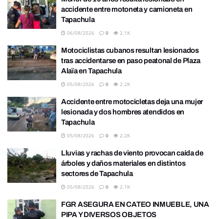
accidente entre motoneta y camioneta en
Tapachula
06/08/2026
0
2.1K
Motociclistas cubanos resultan lesionados
tras accidentarse en paso peatonal de Plaza
Alaïa en Tapachula
05/08/2026
0
2.2K
Accidente entre motocicletas deja una mujer
lesionada y dos hombres atendidos en
Tapachula
05/08/2026
0
2.2K
Lluvias y rachas de viento provocan caída de
árboles y daños materiales en distintos
sectores de Tapachula
05/08/2026
0
2.1K
FGR ASEGURA EN CATEO INMUEBLE, UNA
PIPA Y DIVERSOS OBJETOS