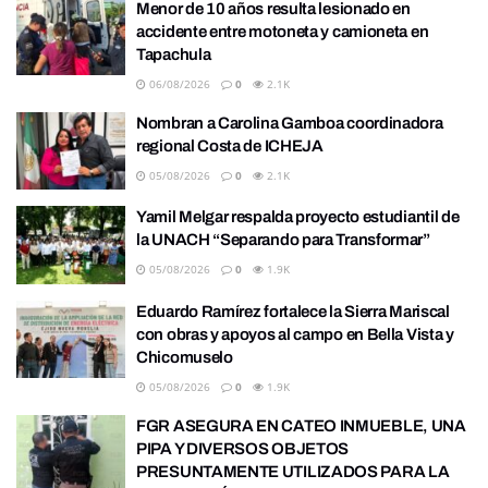
Menor de 10 años resulta lesionado en
accidente entre motoneta y camioneta en
Tapachula
06/08/2026
0
2.1K
Nombran a Carolina Gamboa coordinadora
regional Costa de ICHEJA
05/08/2026
0
2.1K
Yamil Melgar respalda proyecto estudiantil de
la UNACH “Separando para Transformar”
05/08/2026
0
1.9K
Eduardo Ramírez fortalece la Sierra Mariscal
con obras y apoyos al campo en Bella Vista y
Chicomuselo
05/08/2026
0
1.9K
FGR ASEGURA EN CATEO INMUEBLE, UNA
PIPA Y DIVERSOS OBJETOS
PRESUNTAMENTE UTILIZADOS PARA LA