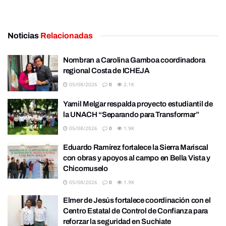
Noticias
Relacionadas
Nombran a Carolina Gamboa coordinadora
regional Costa de ICHEJA
05/08/2026
0
2.1K
Yamil Melgar respalda proyecto estudiantil de
la UNACH “Separando para Transformar”
05/08/2026
0
1.9K
Eduardo Ramírez fortalece la Sierra Mariscal
con obras y apoyos al campo en Bella Vista y
Chicomuselo
05/08/2026
0
1.9K
Elmer de Jesús fortalece coordinación con el
Centro Estatal de Control de Confianza para
reforzar la seguridad en Suchiate