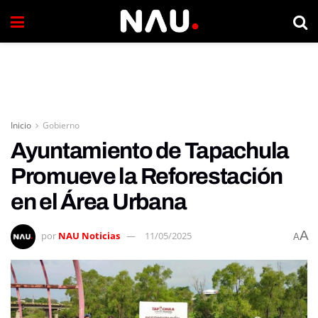
Inicio
Gobierno
Ayuntamiento de Tapachula
Promueve la Reforestación
en el Área Urbana
A
por
NAU Noticias
11/05/2025
A