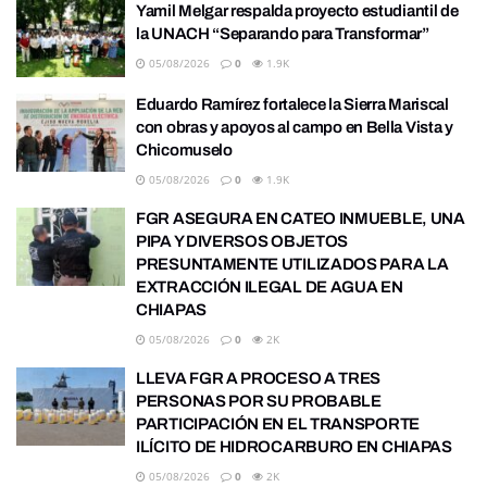
Yamil Melgar respalda proyecto estudiantil de
la UNACH “Separando para Transformar”
05/08/2026
0
1.9K
Eduardo Ramírez fortalece la Sierra Mariscal
con obras y apoyos al campo en Bella Vista y
Chicomuselo
05/08/2026
0
1.9K
FGR ASEGURA EN CATEO INMUEBLE, UNA
PIPA Y DIVERSOS OBJETOS
PRESUNTAMENTE UTILIZADOS PARA LA
EXTRACCIÓN ILEGAL DE AGUA EN
CHIAPAS
05/08/2026
0
2K
LLEVA FGR A PROCESO A TRES
PERSONAS POR SU PROBABLE
PARTICIPACIÓN EN EL TRANSPORTE
ILÍCITO DE HIDROCARBURO EN CHIAPAS
05/08/2026
0
2K