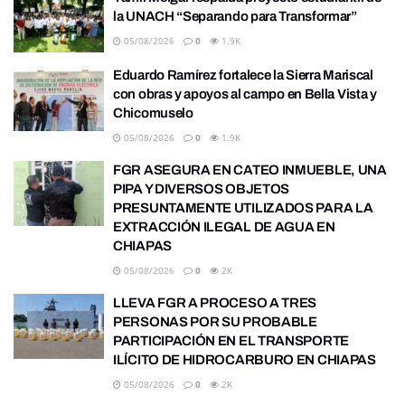
la UNACH “Separando para Transformar”
05/08/2026
0
1.9K
Eduardo Ramírez fortalece la Sierra Mariscal
con obras y apoyos al campo en Bella Vista y
Chicomuselo
05/08/2026
0
1.9K
FGR ASEGURA EN CATEO INMUEBLE, UNA
PIPA Y DIVERSOS OBJETOS
PRESUNTAMENTE UTILIZADOS PARA LA
EXTRACCIÓN ILEGAL DE AGUA EN
CHIAPAS
05/08/2026
0
2K
LLEVA FGR A PROCESO A TRES
PERSONAS POR SU PROBABLE
PARTICIPACIÓN EN EL TRANSPORTE
ILÍCITO DE HIDROCARBURO EN CHIAPAS
05/08/2026
0
2K