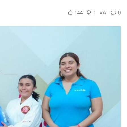
144
1
0
A
A