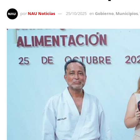
por
NAU Noticias
25/10/2025
en
Gobierno
,
Municipios
,