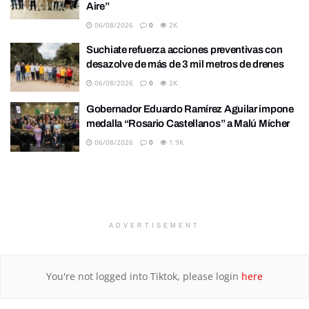
Aire”
06/08/2026
0
2K
Suchiate refuerza acciones preventivas con
desazolve de más de 3 mil metros de drenes
06/08/2026
0
2K
Gobernador Eduardo Ramírez Aguilar impone
medalla “Rosario Castellanos” a Malú Mícher
06/08/2026
0
1.9K
ADVERTISEMENT
You're not logged into Tiktok, please login
here