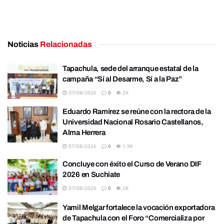
Noticias
Relacionadas
Tapachula, sede del arranque estatal de la
campaña “Sí al Desarme, Sí a la Paz”
07/08/2026
0
2K
Eduardo Ramírez se reúne con la rectora de la
Universidad Nacional Rosario Castellanos,
Alma Herrera
07/08/2026
0
1.9K
Concluye con éxito el Curso de Verano DIF
2026 en Suchiate
07/08/2026
0
2K
Yamil Melgar fortalece la vocación exportadora
de Tapachula con el Foro “Comercializa por