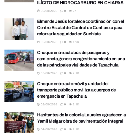
ILÍCITO DE HIDROCARBURO EN CHIAPAS
05/08/2026
0
2K
Elmer de Jesús fortalece coordinación con el
Centro Estatal de Control de Confianza para
reforzar la seguridad en Suchiate
05/08/2026
0
1.9K
Choque entre autobús de pasajeros y
camioneta genera congestionamiento en una
de las principales vialidades de Tapachula
05/08/2026
0
2.1K
Choque entre automóvil y unidad del
transporte público moviliza a cuerpos de
emergencia en Tapachula
05/08/2026
0
2.1K
Habitantes de la colonia Laureles agradecen a
Yamil Melgar obra de pavimentación integral
04/08/2026
0
2.1K