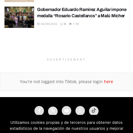
Gobernador Eduardo Ramírez Aguilar impone
medalla “Rosario Castellanos” a Malú Mícher
06/08/2026
0
1.9K
ADVERTISEMENT
You're not logged into Tiktok, please login
here
Utilizamos cookies propias y de terceros para obtener datos
estadísticos de la navegación de nuestros usuarios y mejorar