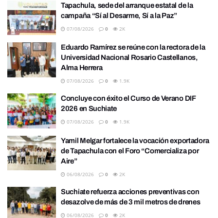
Tapachula, sede del arranque estatal de la
campaña “Sí al Desarme, Sí a la Paz”
07/08/2026
0
2K
Eduardo Ramírez se reúne con la rectora de la
Universidad Nacional Rosario Castellanos,
Alma Herrera
07/08/2026
0
1.9K
Concluye con éxito el Curso de Verano DIF
2026 en Suchiate
07/08/2026
0
1.9K
Yamil Melgar fortalece la vocación exportadora
de Tapachula con el Foro “Comercializa por
Aire”
06/08/2026
0
2K
Suchiate refuerza acciones preventivas con
desazolve de más de 3 mil metros de drenes
06/08/2026
0
2K