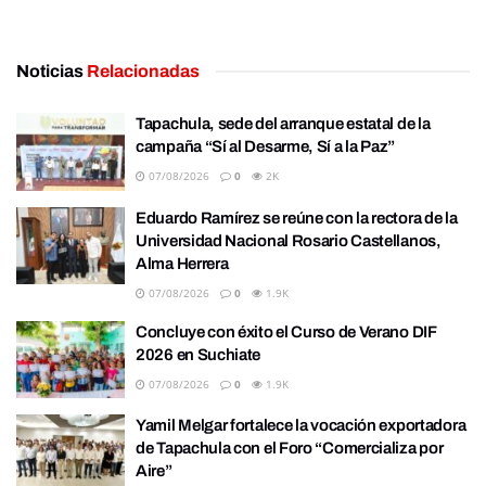
Noticias
Relacionadas
Tapachula, sede del arranque estatal de la
campaña “Sí al Desarme, Sí a la Paz”
07/08/2026
0
2K
Eduardo Ramírez se reúne con la rectora de la
Universidad Nacional Rosario Castellanos,
Alma Herrera
07/08/2026
0
1.9K
Concluye con éxito el Curso de Verano DIF
2026 en Suchiate
07/08/2026
0
1.9K
Yamil Melgar fortalece la vocación exportadora
de Tapachula con el Foro “Comercializa por
Aire”