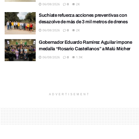
06/08/2026
0
2K
Suchiate refuerza acciones preventivas con
desazolve de más de 3 mil metros de drenes
06/08/2026
0
2K
Gobernador Eduardo Ramírez Aguilar impone
medalla “Rosario Castellanos” a Malú Mícher
06/08/2026
0
1.9K
ADVERTISEMENT