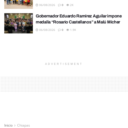
06/08/2026
0
2K
Gobernador Eduardo Ramírez Aguilar impone
medalla “Rosario Castellanos” a Malú Mícher
06/08/2026
0
1.9K
ADVERTISEMENT
Inicio
Chiapas