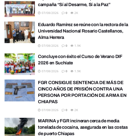
campaña “Sí al Desarme, Sí a la Paz”
07/08/2026
0
2K
Eduardo Ramírez se reúne con la rectora de la
Universidad Nacional Rosario Castellanos,
Alma Herrera
07/08/2026
0
1.9K
Concluye con éxito el Curso de Verano DIF
2026 en Suchiate
07/08/2026
0
1.9K
FGR CONSIGUE SENTENCIA DE MÁS DE
CINCO AÑOS DE PRISIÓN CONTRA UNA
PERSONA POR PORTACIÓN DE ARMA EN
CHIAPAS
07/08/2026
0
2K
MARINA y FGR incineran cerca de media
tonelada de cocaína, asegurada en las costas
de puerto Chiapas