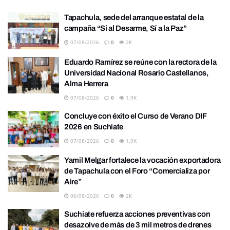
Tapachula, sede del arranque estatal de la
campaña “Sí al Desarme, Sí a la Paz”
07/08/2026
0
2K
Eduardo Ramírez se reúne con la rectora de la
Universidad Nacional Rosario Castellanos,
Alma Herrera
07/08/2026
0
1.9K
Concluye con éxito el Curso de Verano DIF
2026 en Suchiate
07/08/2026
0
1.9K
Yamil Melgar fortalece la vocación exportadora
de Tapachula con el Foro “Comercializa por
Aire”
06/08/2026
0
2K
Suchiate refuerza acciones preventivas con
desazolve de más de 3 mil metros de drenes