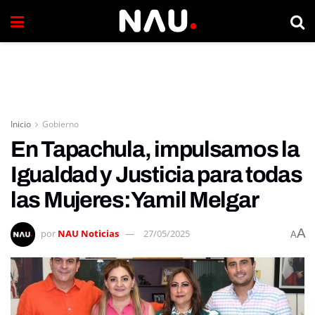
Inicio
Gobierno
En Tapachula, impulsamos la
Igualdad y Justicia para todas
las Mujeres:Yamil Melgar
A
por
NAU Noticias
27/05/2025
A