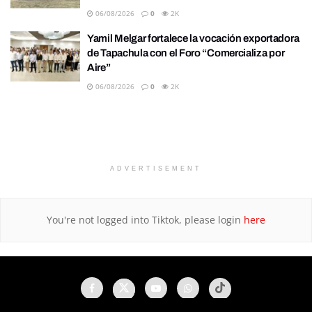
06/08/2026
0
2K
Yamil Melgar fortalece la vocación exportadora
de Tapachula con el Foro “Comercializa por
Aire”
06/08/2026
0
2K
ADVERTISEMENT
You're not logged into Tiktok, please login
here