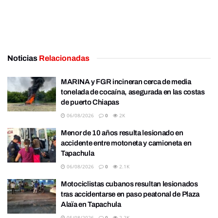
Noticias
Relacionadas
MARINA y FGR incineran cerca de media
tonelada de cocaína, asegurada en las costas
de puerto Chiapas
06/08/2026
0
2K
Menor de 10 años resulta lesionado en
accidente entre motoneta y camioneta en
Tapachula
06/08/2026
0
2.1K
Motociclistas cubanos resultan lesionados
tras accidentarse en paso peatonal de Plaza
Alaïa en Tapachula
05/08/2026
0
2.2K