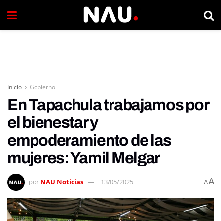
Inicio
Gobierno
En Tapachula trabajamos por
el bienestar y
empoderamiento de las
mujeres: Yamil Melgar
A
por
NAU Noticias
13/05/2025
A