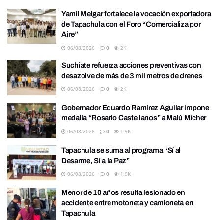
Yamil Melgar fortalece la vocación exportadora
de Tapachula con el Foro “Comercializa por
Aire”
06/08/2026
0
2K
Suchiate refuerza acciones preventivas con
desazolve de más de 3 mil metros de drenes
06/08/2026
0
2K
Gobernador Eduardo Ramírez Aguilar impone
medalla “Rosario Castellanos” a Malú Mícher
06/08/2026
0
1.9K
Tapachula se suma al programa “Sí al
Desarme, Sí a la Paz”
06/08/2026
0
1.9K
Menor de 10 años resulta lesionado en
accidente entre motoneta y camioneta en
Tapachula