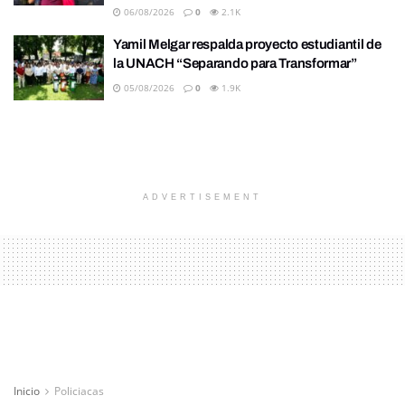
06/08/2026
0
2.1K
Yamil Melgar respalda proyecto estudiantil de
la UNACH “Separando para Transformar”
05/08/2026
0
1.9K
ADVERTISEMENT
Inicio
Policiacas