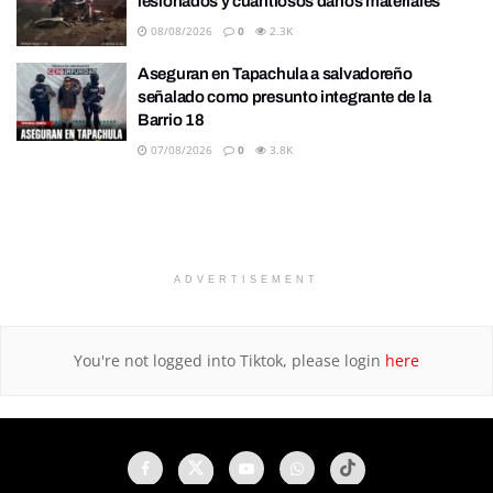
lesionados y cuantiosos daños materiales
08/08/2026
0
2.3K
Aseguran en Tapachula a salvadoreño
señalado como presunto integrante de la
Barrio 18
07/08/2026
0
3.8K
ADVERTISEMENT
You're not logged into Tiktok, please login
here