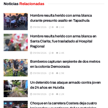
Noticias
Relacionadas
Hombre resulta herido con arma blanca
durante presunto asalto en Tapachula
09/08/2026
0
2.6K
Hombre resulta herido con arma blanca en
Santa Clarita; fue trasladado al Hospital
Regional
09/08/2026
0
2.4K
Bomberos capturan serpiente de dos metros
en la colonia Democracia
09/08/2026
0
2.9K
Un detenido tras ataque armado contra joven
de 24 años en Huixtla
08/08/2026
0
2.2K
Choque en la carretera Costera deja cuatro