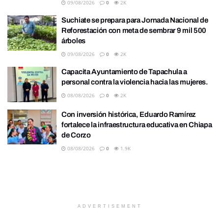
09/08/2026
0
2K
Suchiate se prepara para Jornada Nacional de
Reforestación con meta de sembrar 9 mil 500
árboles
09/08/2026
0
2K
Capacita Ayuntamiento de Tapachula a
personal contra la violencia hacia las mujeres.
08/08/2026
0
2K
Con inversión histórica, Eduardo Ramírez
fortalece la infraestructura educativa en Chiapa
de Corzo
08/08/2026
0
1.9K
ADVERTISEMENT