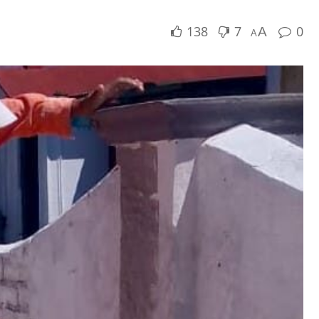
138
7
0
A
A