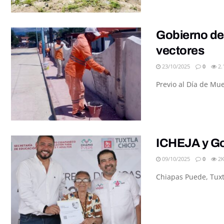
Gobierno de 
vectores
23/10/2025
0
2.
Previo al Día de Mue
ICHEJA y Go
09/10/2025
0
2
Chiapas Puede, Tuxtl