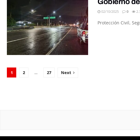
Gobierno de 
02/10/2025
0
2.
Protección Civil, Se
1
2
…
27
Next