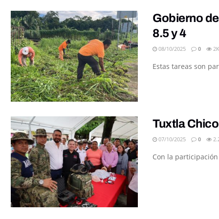
Gobierno de 
8.5 y 4
08/10/2025
0
2
Estas tareas son par
Tuxtla Chico 
07/10/2025
0
2.
Con la participación