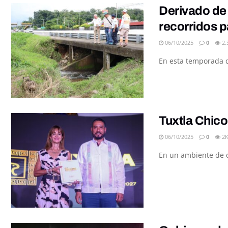
Derivado de 
recorridos 
06/10/2025
0
2.
En esta temporada de
Tuxtla Chico
06/10/2025
0
2
En un ambiente de cu