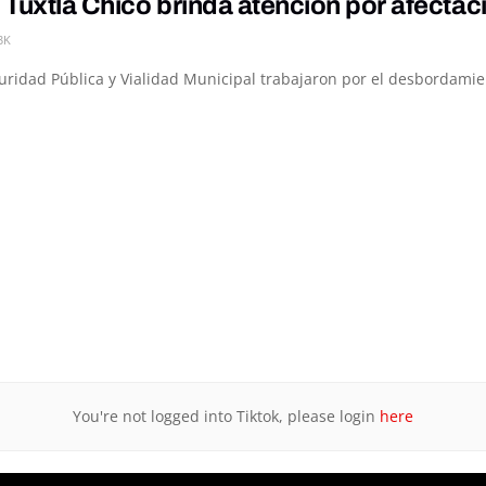
Tuxtla Chico brinda atención por afectacio
3K
guridad Pública y Vialidad Municipal trabajaron por el desbordamien
You're not logged into Tiktok, please login
here