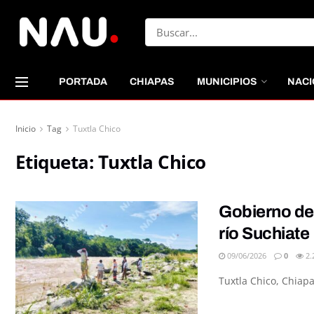
PORTADA
CHIAPAS
MUNICIPIOS
NACI
Inicio
Tag
Tuxtla Chico
Etiqueta:
Tuxtla Chico
Gobierno de 
río Suchiate
09/06/2026
0
2.
Tuxtla Chico, Chiapa