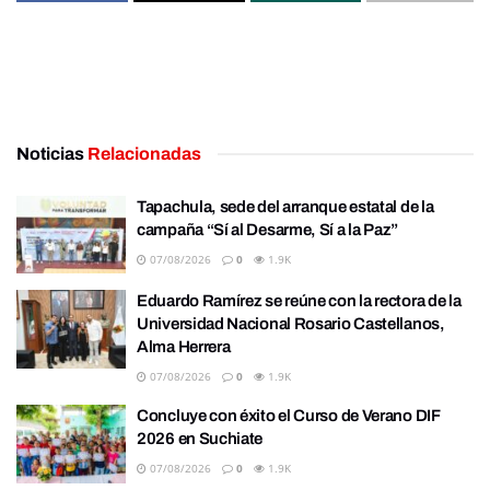
Noticias
Relacionadas
Tapachula, sede del arranque estatal de la
campaña “Sí al Desarme, Sí a la Paz”
07/08/2026
0
1.9K
Eduardo Ramírez se reúne con la rectora de la
Universidad Nacional Rosario Castellanos,
Alma Herrera
07/08/2026
0
1.9K
Concluye con éxito el Curso de Verano DIF
2026 en Suchiate
07/08/2026
0
1.9K