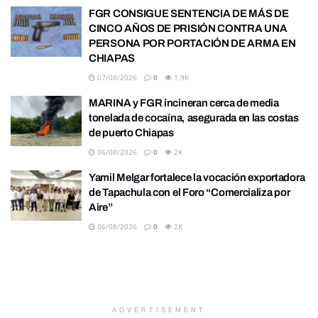
FGR CONSIGUE SENTENCIA DE MÁS DE
CINCO AÑOS DE PRISIÓN CONTRA UNA
PERSONA POR PORTACIÓN DE ARMA EN
CHIAPAS
07/08/2026
0
1.9K
MARINA y FGR incineran cerca de media
tonelada de cocaína, asegurada en las costas
de puerto Chiapas
06/08/2026
0
2K
Yamil Melgar fortalece la vocación exportadora
de Tapachula con el Foro “Comercializa por
Aire”
06/08/2026
0
2K
ADVERTISEMENT