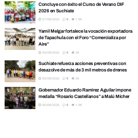
Concluye con éxito el Curso de Verano DIF
2026 en Suchiate
07/08/2026
0
1.9K
Yamil Melgar fortalece la vocación exportadora
de Tapachula con el Foro “Comercializa por
Aire”
06/08/2026
0
2K
Suchiate refuerza acciones preventivas con
desazolve de más de 3 mil metros de drenes
06/08/2026
0
2K
Gobernador Eduardo Ramírez Aguilar impone
medalla “Rosario Castellanos” a Malú Mícher
06/08/2026
0
1.9K