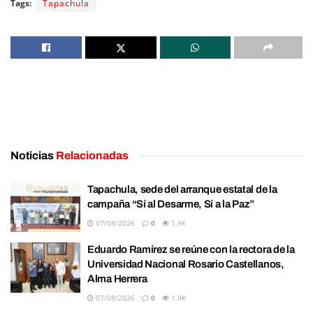
Tags:
Tapachula
Noticias
Relacionadas
Tapachula, sede del arranque estatal de la
campaña “Sí al Desarme, Sí a la Paz”
07/08/2026
0
1.9K
Eduardo Ramírez se reúne con la rectora de la
Universidad Nacional Rosario Castellanos,
Alma Herrera
07/08/2026
0
1.9K