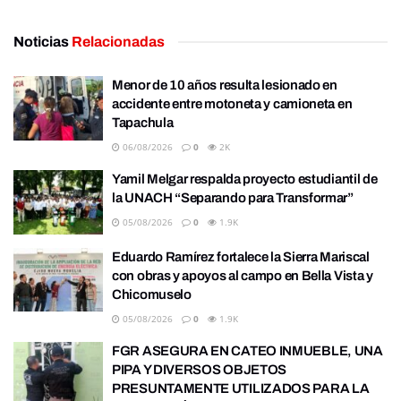
Noticias
Relacionadas
Menor de 10 años resulta lesionado en
accidente entre motoneta y camioneta en
Tapachula
06/08/2026
0
2K
Yamil Melgar respalda proyecto estudiantil de
la UNACH “Separando para Transformar”
05/08/2026
0
1.9K
Eduardo Ramírez fortalece la Sierra Mariscal
con obras y apoyos al campo en Bella Vista y
Chicomuselo
05/08/2026
0
1.9K
FGR ASEGURA EN CATEO INMUEBLE, UNA
PIPA Y DIVERSOS OBJETOS
PRESUNTAMENTE UTILIZADOS PARA LA