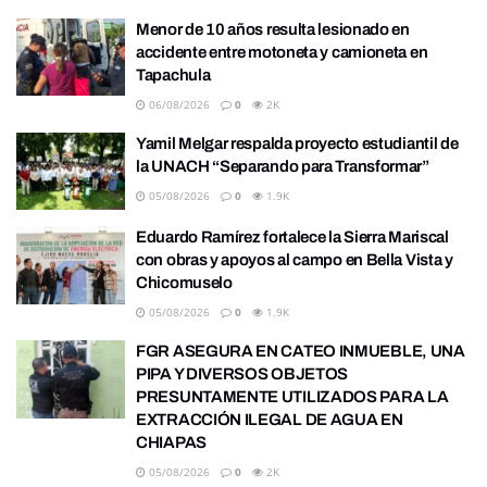
Menor de 10 años resulta lesionado en
accidente entre motoneta y camioneta en
Tapachula
06/08/2026
0
2K
Yamil Melgar respalda proyecto estudiantil de
la UNACH “Separando para Transformar”
05/08/2026
0
1.9K
Eduardo Ramírez fortalece la Sierra Mariscal
con obras y apoyos al campo en Bella Vista y
Chicomuselo
05/08/2026
0
1.9K
FGR ASEGURA EN CATEO INMUEBLE, UNA
PIPA Y DIVERSOS OBJETOS
PRESUNTAMENTE UTILIZADOS PARA LA
EXTRACCIÓN ILEGAL DE AGUA EN
CHIAPAS
05/08/2026
0
2K