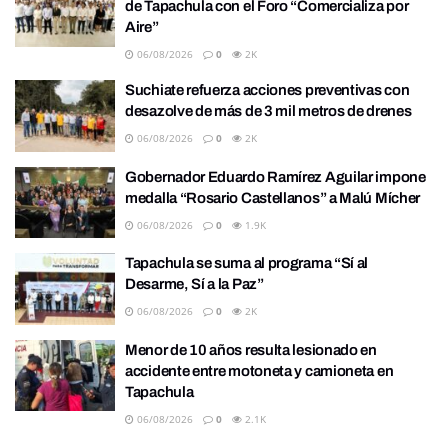
de Tapachula con el Foro “Comercializa por
Aire”
06/08/2026
0
2K
Suchiate refuerza acciones preventivas con
desazolve de más de 3 mil metros de drenes
06/08/2026
0
2K
Gobernador Eduardo Ramírez Aguilar impone
medalla “Rosario Castellanos” a Malú Mícher
06/08/2026
0
1.9K
Tapachula se suma al programa “Sí al
Desarme, Sí a la Paz”
06/08/2026
0
2K
Menor de 10 años resulta lesionado en
accidente entre motoneta y camioneta en
Tapachula
06/08/2026
0
2.1K