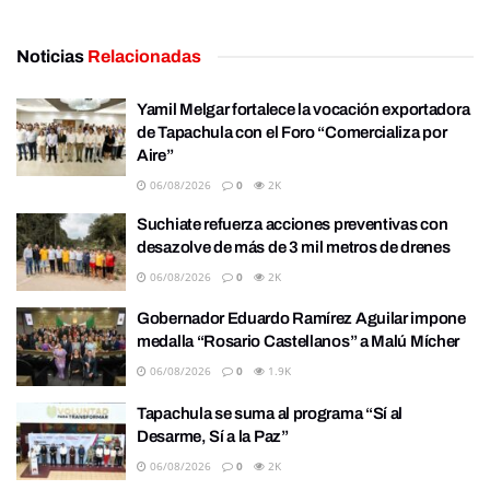
Noticias
Relacionadas
Yamil Melgar fortalece la vocación exportadora
de Tapachula con el Foro “Comercializa por
Aire”
06/08/2026
0
2K
Suchiate refuerza acciones preventivas con
desazolve de más de 3 mil metros de drenes
06/08/2026
0
2K
Gobernador Eduardo Ramírez Aguilar impone
medalla “Rosario Castellanos” a Malú Mícher
06/08/2026
0
1.9K
Tapachula se suma al programa “Sí al
Desarme, Sí a la Paz”
06/08/2026
0
2K