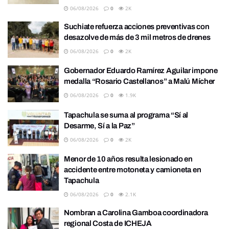
06/08/2026
0
2K
Suchiate refuerza acciones preventivas con
desazolve de más de 3 mil metros de drenes
06/08/2026
0
2K
Gobernador Eduardo Ramírez Aguilar impone
medalla “Rosario Castellanos” a Malú Mícher
06/08/2026
0
1.9K
Tapachula se suma al programa “Sí al
Desarme, Sí a la Paz”
06/08/2026
0
2K
Menor de 10 años resulta lesionado en
accidente entre motoneta y camioneta en
Tapachula
06/08/2026
0
2.1K
Nombran a Carolina Gamboa coordinadora
regional Costa de ICHEJA