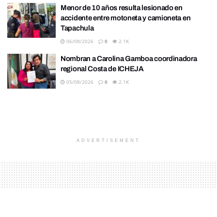
Menor de 10 años resulta lesionado en
accidente entre motoneta y camioneta en
Tapachula
06/08/2026
0
2.1K
Nombran a Carolina Gamboa coordinadora
regional Costa de ICHEJA
05/08/2026
0
2.1K
ADVERTISEMENT