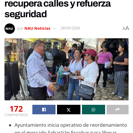
recupera calles y refuerza
seguridad
A
por
NAU Noticias
28/05/2026
A
172
COMPARTIDOS
Ayuntamiento inicia operativo de reordenamiento
en el mercado Sebastián Escobar para liberar