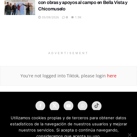
con obras y apoyos al campo en Bella Vista y
Chicomuselo
05/08/2026
0
1.9K
ADVERTISEMENT
You're not logged into Tiktok, please login
here
Utilizamos cookies propias y de terceros para obtener datos
estadísticos de la navegación de nuestros usuarios y mejorar
nuestros servicios. Si acepta o continúa navegando,
consideramos que acepta su uso.