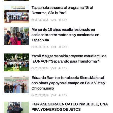
Tapachula se suma al programa “Sí al
Desarme, Sí a la Paz”
06/08/2026
0
1.9K
Menor de 10 años resulta lesionado en
accidente entre motoneta y camioneta en
Tapachula
06/08/2026
0
2.1K
Yamil Melgar respalda proyecto estudiantil de
la UNACH “Separando para Transformar”
05/08/2026
0
1.9K
Eduardo Ramírez fortalece la Sierra Mariscal
con obras y apoyos al campo en Bella Vista y
Chicomuselo
05/08/2026
0
1.9K
FGR ASEGURA EN CATEO INMUEBLE, UNA
PIPA Y DIVERSOS OBJETOS