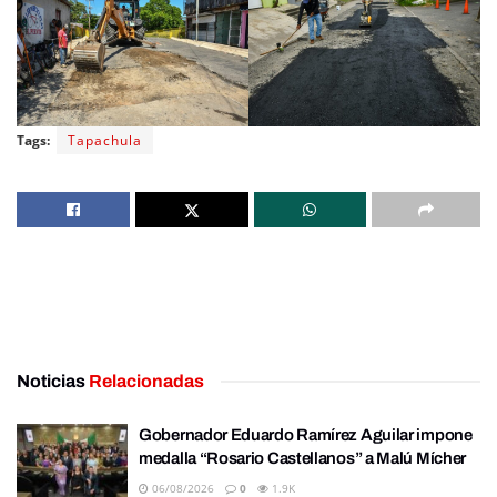
Tags:
Tapachula
Noticias
Relacionadas
Gobernador Eduardo Ramírez Aguilar impone
medalla “Rosario Castellanos” a Malú Mícher
06/08/2026
0
1.9K