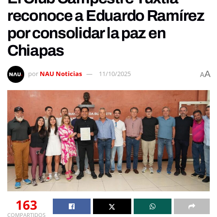
reconoce a Eduardo Ramírez
por consolidar la paz en
Chiapas
A
por
NAU Noticias
11/10/2025
A
163
COMPARTIDOS