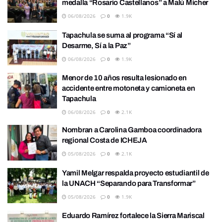
medalla “Rosario Castellanos” a Malú Mícher
06/08/2026
0
1.9K
Tapachula se suma al programa “Sí al
Desarme, Sí a la Paz”
06/08/2026
0
1.9K
Menor de 10 años resulta lesionado en
accidente entre motoneta y camioneta en
Tapachula
06/08/2026
0
2.1K
Nombran a Carolina Gamboa coordinadora
regional Costa de ICHEJA
05/08/2026
0
2.1K
Yamil Melgar respalda proyecto estudiantil de
la UNACH “Separando para Transformar”
05/08/2026
0
1.9K
Eduardo Ramírez fortalece la Sierra Mariscal