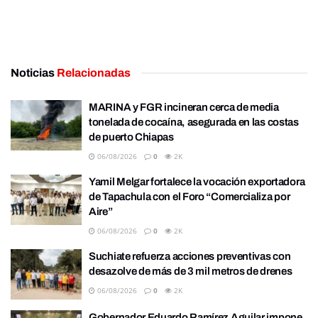
Noticias
Relacionadas
MARINA y FGR incineran cerca de media
tonelada de cocaína, asegurada en las costas
de puerto Chiapas
06/08/2026
0
2K
Yamil Melgar fortalece la vocación exportadora
de Tapachula con el Foro “Comercializa por
Aire”
06/08/2026
0
2K
Suchiate refuerza acciones preventivas con
desazolve de más de 3 mil metros de drenes
06/08/2026
0
2K
Gobernador Eduardo Ramírez Aguilar impone