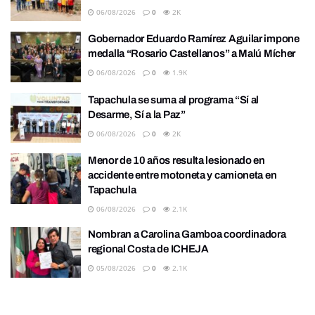
06/08/2026
0
2K
Gobernador Eduardo Ramírez Aguilar impone
medalla “Rosario Castellanos” a Malú Mícher
06/08/2026
0
1.9K
Tapachula se suma al programa “Sí al
Desarme, Sí a la Paz”
06/08/2026
0
2K
Menor de 10 años resulta lesionado en
accidente entre motoneta y camioneta en
Tapachula
06/08/2026
0
2.1K
Nombran a Carolina Gamboa coordinadora
regional Costa de ICHEJA
05/08/2026
0
2.1K