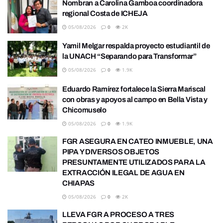
Nombran a Carolina Gamboa coordinadora
regional Costa de ICHEJA
05/08/2026
0
2K
Yamil Melgar respalda proyecto estudiantil de
la UNACH “Separando para Transformar”
05/08/2026
0
1.9K
Eduardo Ramírez fortalece la Sierra Mariscal
con obras y apoyos al campo en Bella Vista y
Chicomuselo
05/08/2026
0
1.9K
FGR ASEGURA EN CATEO INMUEBLE, UNA
PIPA Y DIVERSOS OBJETOS
PRESUNTAMENTE UTILIZADOS PARA LA
EXTRACCIÓN ILEGAL DE AGUA EN
CHIAPAS
05/08/2026
0
2K
LLEVA FGR A PROCESO A TRES