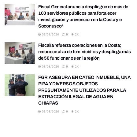
Fiscal General anuncia despliegue de más de
100 servidores públicos para fortalecer
investigación y prevención en la Costa y el
Soconusco*
05/08/2026
0
2K
Fiscalía refuerza operaciones en la Costa;
reconoce alza de feminicidios y despliega más
de 50 funcionarios en la región
05/08/2026
0
2K
FGR ASEGURA EN CATEO INMUEBLE, UNA
PIPA Y DIVERSOS OBJETOS
PRESUNTAMENTE UTILIZADOS PARA LA
EXTRACCIÓN ILEGAL DE AGUA EN
CHIAPAS
05/08/2026
0
2K