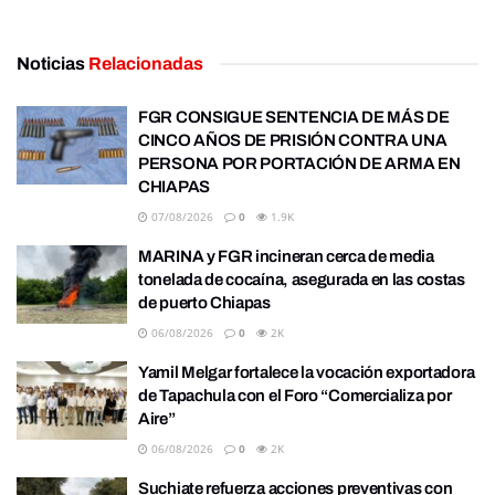
Noticias
Relacionadas
FGR CONSIGUE SENTENCIA DE MÁS DE
CINCO AÑOS DE PRISIÓN CONTRA UNA
PERSONA POR PORTACIÓN DE ARMA EN
CHIAPAS
07/08/2026
0
1.9K
MARINA y FGR incineran cerca de media
tonelada de cocaína, asegurada en las costas
de puerto Chiapas
06/08/2026
0
2K
Yamil Melgar fortalece la vocación exportadora
de Tapachula con el Foro “Comercializa por
Aire”
06/08/2026
0
2K
Suchiate refuerza acciones preventivas con