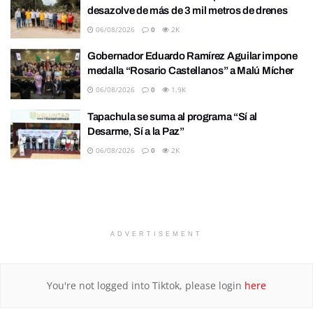
desazolve de más de 3 mil metros de drenes
06/08/2026
0
2K
Gobernador Eduardo Ramírez Aguilar impone
medalla “Rosario Castellanos” a Malú Mícher
06/08/2026
0
1.9K
Tapachula se suma al programa “Sí al
Desarme, Sí a la Paz”
06/08/2026
0
2K
ADVERTISEMENT
You're not logged into Tiktok, please login
here