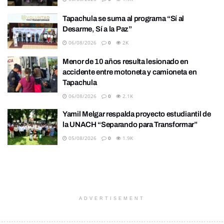
Tapachula se suma al programa “Sí al
Desarme, Sí a la Paz”
06/08/2026
0
2K
Menor de 10 años resulta lesionado en
accidente entre motoneta y camioneta en
Tapachula
06/08/2026
0
2.1K
Yamil Melgar respalda proyecto estudiantil de
la UNACH “Separando para Transformar”
05/08/2026
0
1.9K
ADVERTISEMENT