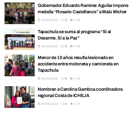
Gobernador Eduardo Ramírez Aguilar impone
medalla “Rosario Castellanos” a Malú Mícher
06/08/2026
0
1.9K
Tapachula se suma al programa “Sí al
Desarme, Sí a la Paz”
06/08/2026
0
1.9K
Menor de 10 años resulta lesionado en
accidente entre motoneta y camioneta en
Tapachula
06/08/2026
0
2.1K
Nombran a Carolina Gamboa coordinadora
regional Costa de ICHEJA
05/08/2026
0
2.1K