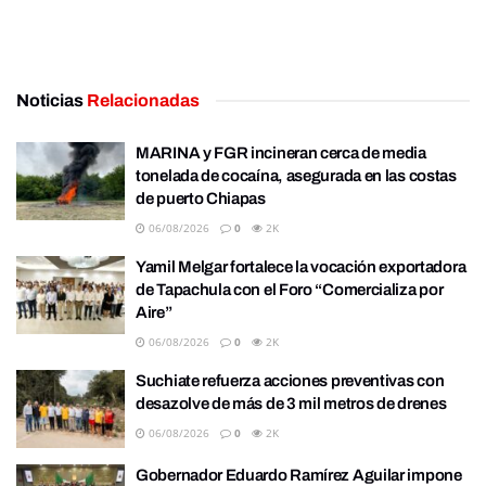
Noticias
Relacionadas
MARINA y FGR incineran cerca de media
tonelada de cocaína, asegurada en las costas
de puerto Chiapas
06/08/2026
0
2K
Yamil Melgar fortalece la vocación exportadora
de Tapachula con el Foro “Comercializa por
Aire”
06/08/2026
0
2K
Suchiate refuerza acciones preventivas con
desazolve de más de 3 mil metros de drenes
06/08/2026
0
2K
Gobernador Eduardo Ramírez Aguilar impone