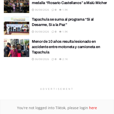
medalla “Rosario Castellanos” a Malú Mícher
06/08/2026
0
1.9K
Tapachula se suma al programa “Sí al
Desarme, Sí a la Paz”
06/08/2026
0
1.9K
Menor de 10 años resulta lesionado en
accidente entre motoneta y camioneta en
Tapachula
06/08/2026
0
2.1K
ADVERTISEMENT
You're not logged into Tiktok, please login
here