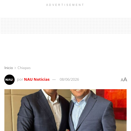
ADVERTISEMENT
Inicio
Chiapas
A
por
NAU Noticias
08/06/2026
A