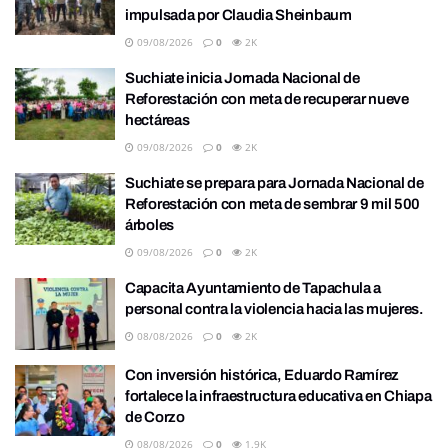
impulsada por Claudia Sheinbaum
09/08/2026
0
2K
Suchiate inicia Jornada Nacional de
Reforestación con meta de recuperar nueve
hectáreas
09/08/2026
0
2K
Suchiate se prepara para Jornada Nacional de
Reforestación con meta de sembrar 9 mil 500
árboles
09/08/2026
0
2K
Capacita Ayuntamiento de Tapachula a
personal contra la violencia hacia las mujeres.
08/08/2026
0
2K
Con inversión histórica, Eduardo Ramírez
fortalece la infraestructura educativa en Chiapa
de Corzo
08/08/2026
0
1.9K