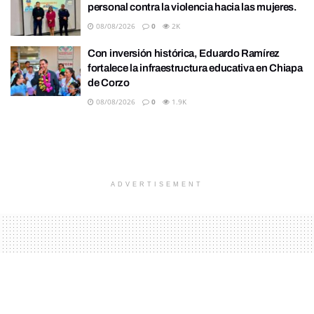
personal contra la violencia hacia las mujeres.
08/08/2026
0
2K
Con inversión histórica, Eduardo Ramírez
fortalece la infraestructura educativa en Chiapa
de Corzo
08/08/2026
0
1.9K
ADVERTISEMENT