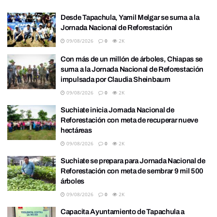
Desde Tapachula, Yamil Melgar se suma a la
Jornada Nacional de Reforestación
09/08/2026
0
2K
Con más de un millón de árboles, Chiapas se
suma a la Jornada Nacional de Reforestación
impulsada por Claudia Sheinbaum
09/08/2026
0
2K
Suchiate inicia Jornada Nacional de
Reforestación con meta de recuperar nueve
hectáreas
09/08/2026
0
2K
Suchiate se prepara para Jornada Nacional de
Reforestación con meta de sembrar 9 mil 500
árboles
09/08/2026
0
2K
Capacita Ayuntamiento de Tapachula a