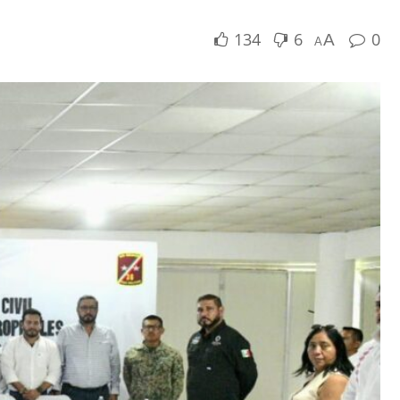
134
6
0
A
A