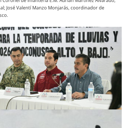
l Coronel de Infantería E.M. Adrián Martínez Alvarado,
nal; José Valentí Manzo Monjarás, coordinador de
sco.