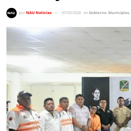
por
NAU Noticias
07/05/2026
en
Gobierno
,
Municipios
,