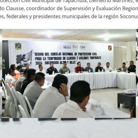
otección Civil Municipal de Tapachula, Demetrio Martínez; e
ledo Clausse, coordinador de Supervisión y Evaluación Regio
es, federales y presidentes municipales de la región Soconu