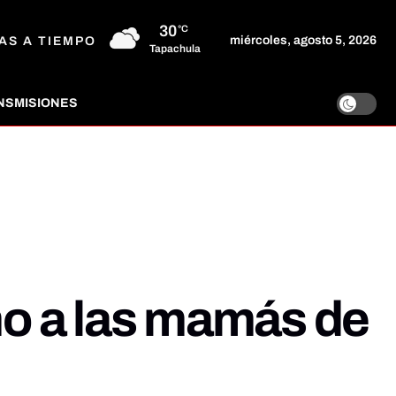
30
°C
miércoles, agosto 5, 2026
AS A TIEMPO
Tapachula
NSMISIONES
o a las mamás de