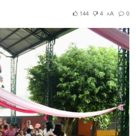
144
4
0
A
A