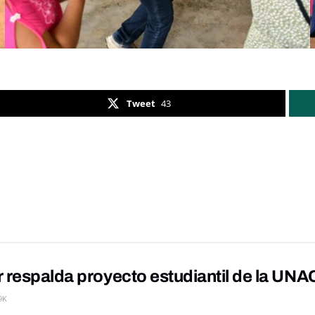
Tweet
43
r respalda proyecto estudiantil de la U
9K