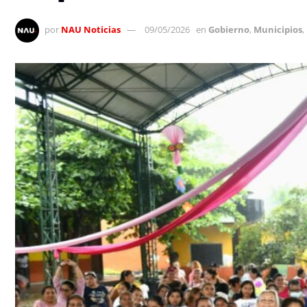
por
NAU Noticias
09/05/2026
en
Gobierno
,
Municipios
,