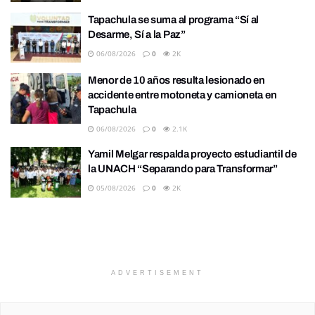
Tapachula se suma al programa “Sí al
Desarme, Sí a la Paz”
06/08/2026
0
2K
Menor de 10 años resulta lesionado en
accidente entre motoneta y camioneta en
Tapachula
06/08/2026
0
2.1K
Yamil Melgar respalda proyecto estudiantil de
la UNACH “Separando para Transformar”
05/08/2026
0
2K
ADVERTISEMENT