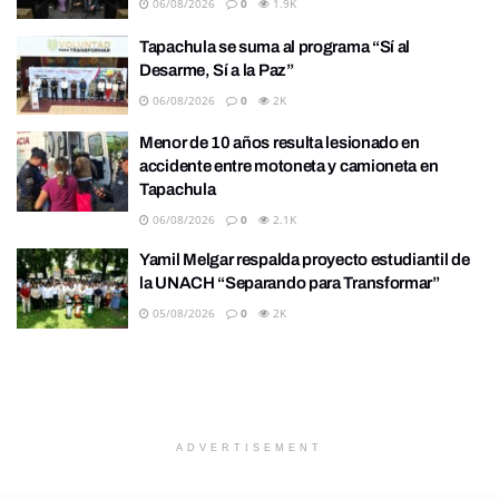
06/08/2026
0
1.9K
Tapachula se suma al programa “Sí al
Desarme, Sí a la Paz”
06/08/2026
0
2K
Menor de 10 años resulta lesionado en
accidente entre motoneta y camioneta en
Tapachula
06/08/2026
0
2.1K
Yamil Melgar respalda proyecto estudiantil de
la UNACH “Separando para Transformar”
05/08/2026
0
2K
ADVERTISEMENT