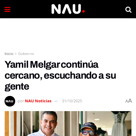
Inicio
Gobierno
Yamil Melgar continúa
cercano, escuchando a su
gente
A
por
NAU Noticias
31/10/2025
A