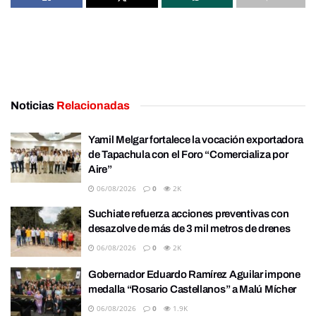
Noticias
Relacionadas
Yamil Melgar fortalece la vocación exportadora
de Tapachula con el Foro “Comercializa por
Aire”
06/08/2026
0
2K
Suchiate refuerza acciones preventivas con
desazolve de más de 3 mil metros de drenes
06/08/2026
0
2K
Gobernador Eduardo Ramírez Aguilar impone
medalla “Rosario Castellanos” a Malú Mícher
06/08/2026
0
1.9K