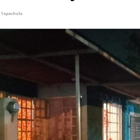
,
Tapachula