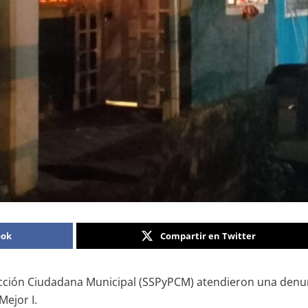
ook
Compartir en Twitter
tección Ciudadana Municipal (SSPyPCM) atendieron una denu
ejor I.