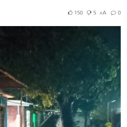
150
5
0
A
A