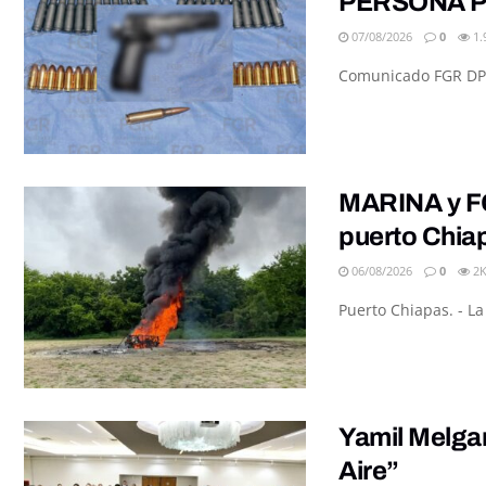
PERSONA P
07/08/2026
0
1.
Comunicado FGR DPE/
MARINA y FG
puerto Chia
06/08/2026
0
2
Puerto Chiapas. - L
Yamil Melgar
Aire”