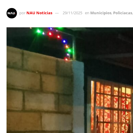
por
NAU Noticias
29/11/2025
en
Municipios
,
Policiacas