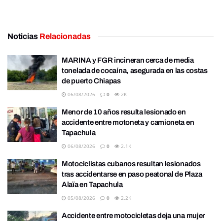
Noticias
Relacionadas
MARINA y FGR incineran cerca de media
tonelada de cocaína, asegurada en las costas
de puerto Chiapas
06/08/2026
0
2K
Menor de 10 años resulta lesionado en
accidente entre motoneta y camioneta en
Tapachula
06/08/2026
0
2.1K
Motociclistas cubanos resultan lesionados
tras accidentarse en paso peatonal de Plaza
Alaïa en Tapachula
05/08/2026
0
2.2K
Accidente entre motocicletas deja una mujer