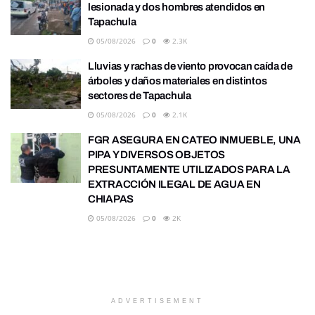
lesionada y dos hombres atendidos en
Tapachula
05/08/2026
0
2.3K
Lluvias y rachas de viento provocan caída de
árboles y daños materiales en distintos
sectores de Tapachula
05/08/2026
0
2.1K
FGR ASEGURA EN CATEO INMUEBLE, UNA
PIPA Y DIVERSOS OBJETOS
PRESUNTAMENTE UTILIZADOS PARA LA
EXTRACCIÓN ILEGAL DE AGUA EN
CHIAPAS
05/08/2026
0
2K
ADVERTISEMENT