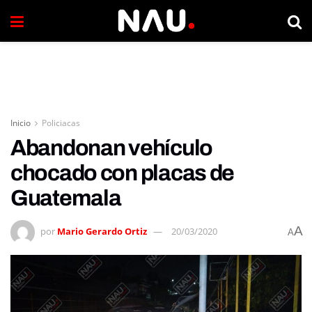
Inicio
Policiacas
Abandonan vehículo
chocado con placas de
Guatemala
A
por
Mario Gerardo Ortiz
20/03/2020
A