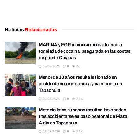
Noticias
Relacionadas
MARINA y FGR incineran cerca de media
tonelada de cocaína, asegurada en las costas
de puerto Chiapas
06/08/2026
0
2K
Menor de 10 años resulta lesionado en
accidente entre motoneta y camioneta en
Tapachula
06/08/2026
0
2.1K
Motociclistas cubanos resultan lesionados
tras accidentarse en paso peatonal de Plaza
Alaïa en Tapachula
05/08/2026
0
2.2K