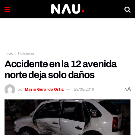
Inicio
Policiacas
Accidente en la 12 avenida
norte deja solo daños
A
por
Mario Gerardo Ortiz
28/06/2019
A