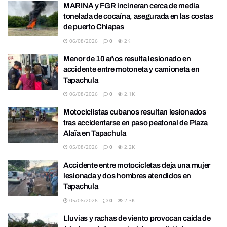
MARINA y FGR incineran cerca de media
tonelada de cocaína, asegurada en las costas
de puerto Chiapas
06/08/2026
0
2K
Menor de 10 años resulta lesionado en
accidente entre motoneta y camioneta en
Tapachula
06/08/2026
0
2.1K
Motociclistas cubanos resultan lesionados
tras accidentarse en paso peatonal de Plaza
Alaïa en Tapachula
05/08/2026
0
2.2K
Accidente entre motocicletas deja una mujer
lesionada y dos hombres atendidos en
Tapachula
05/08/2026
0
2.3K
Lluvias y rachas de viento provocan caída de