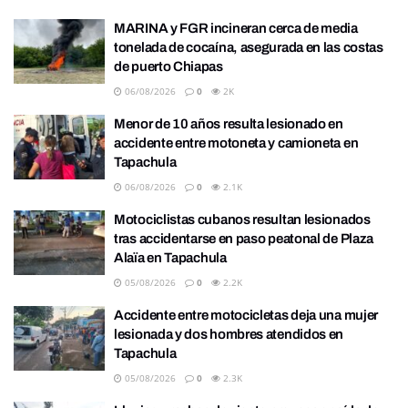
MARINA y FGR incineran cerca de media
tonelada de cocaína, asegurada en las costas
de puerto Chiapas
06/08/2026
0
2K
Menor de 10 años resulta lesionado en
accidente entre motoneta y camioneta en
Tapachula
06/08/2026
0
2.1K
Motociclistas cubanos resultan lesionados
tras accidentarse en paso peatonal de Plaza
Alaïa en Tapachula
05/08/2026
0
2.2K
Accidente entre motocicletas deja una mujer
lesionada y dos hombres atendidos en
Tapachula
05/08/2026
0
2.3K