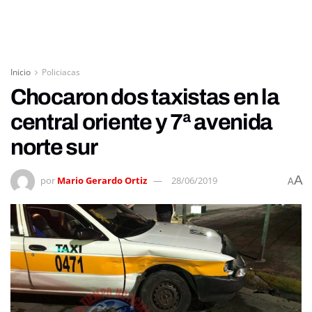
Inicio
Policiacas
Chocaron dos taxistas en la
central oriente y 7ª avenida
norte sur
A
por
Mario Gerardo Ortiz
28/06/2019
A