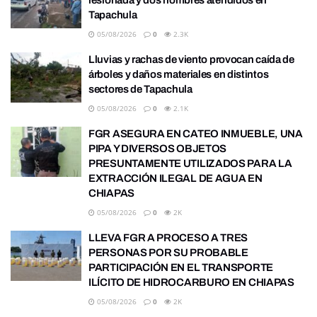
Tapachula
05/08/2026
0
2.3K
Lluvias y rachas de viento provocan caída de
árboles y daños materiales en distintos
sectores de Tapachula
05/08/2026
0
2.1K
FGR ASEGURA EN CATEO INMUEBLE, UNA
PIPA Y DIVERSOS OBJETOS
PRESUNTAMENTE UTILIZADOS PARA LA
EXTRACCIÓN ILEGAL DE AGUA EN
CHIAPAS
05/08/2026
0
2K
LLEVA FGR A PROCESO A TRES
PERSONAS POR SU PROBABLE
PARTICIPACIÓN EN EL TRANSPORTE
ILÍCITO DE HIDROCARBURO EN CHIAPAS
05/08/2026
0
2K