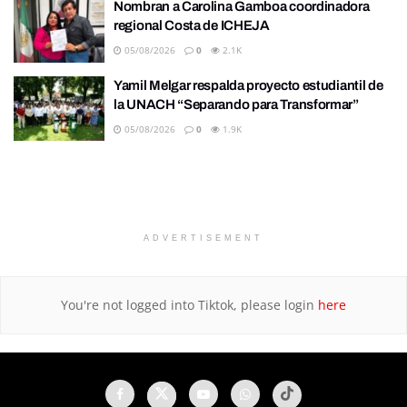
Nombran a Carolina Gamboa coordinadora
regional Costa de ICHEJA
05/08/2026
0
2.1K
Yamil Melgar respalda proyecto estudiantil de
la UNACH “Separando para Transformar”
05/08/2026
0
1.9K
ADVERTISEMENT
You're not logged into Tiktok, please login
here