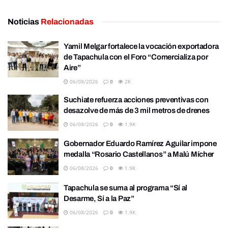
Noticias
Relacionadas
Yamil Melgar fortalece la vocación exportadora
de Tapachula con el Foro “Comercializa por
Aire”
06/08/2026
0
2K
Suchiate refuerza acciones preventivas con
desazolve de más de 3 mil metros de drenes
06/08/2026
0
1.9K
Gobernador Eduardo Ramírez Aguilar impone
medalla “Rosario Castellanos” a Malú Mícher
06/08/2026
0
1.9K
Tapachula se suma al programa “Sí al
Desarme, Sí a la Paz”
06/08/2026
0
1.9K