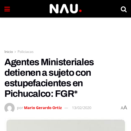
Inicio
Policiacas
Agentes Ministeriales
detienen a sujeto con
estupefacientes en
Pichucalco: FGR*
A
por
Mario Gerardo Ortiz
13/02/2020
A