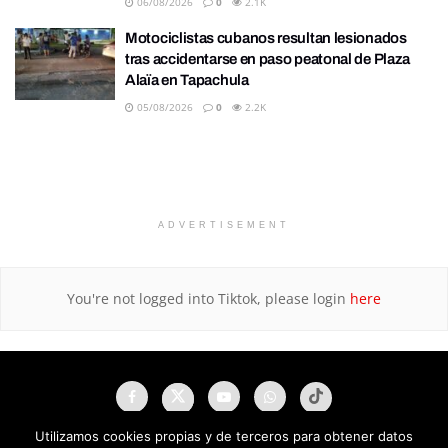
06/08/2026
0
2.1K
Motociclistas cubanos resultan lesionados
tras accidentarse en paso peatonal de Plaza
Alaïa en Tapachula
05/08/2026
0
2.2K
ADVERTISEMENT
You're not logged into Tiktok, please login
here
Utilizamos cookies propias y de terceros para obtener datos