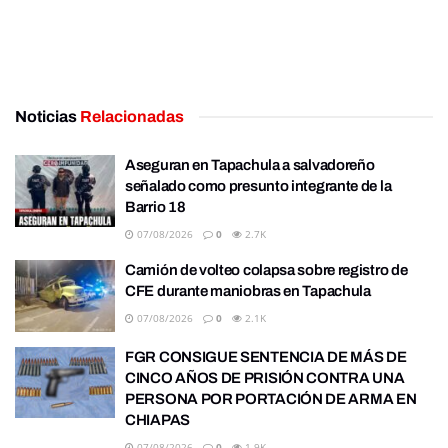
Noticias
Relacionadas
Aseguran en Tapachula a salvadoreño
señalado como presunto integrante de la
Barrio 18
07/08/2026
0
2.7K
Camión de volteo colapsa sobre registro de
CFE durante maniobras en Tapachula
07/08/2026
0
2.1K
FGR CONSIGUE SENTENCIA DE MÁS DE
CINCO AÑOS DE PRISIÓN CONTRA UNA
PERSONA POR PORTACIÓN DE ARMA EN
CHIAPAS
07/08/2026
0
1.9K