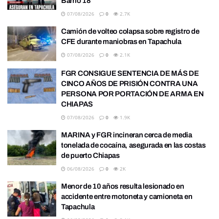
Barrio 18
07/08/2026
0
2.7K
Camión de volteo colapsa sobre registro de
CFE durante maniobras en Tapachula
07/08/2026
0
2.1K
FGR CONSIGUE SENTENCIA DE MÁS DE
CINCO AÑOS DE PRISIÓN CONTRA UNA
PERSONA POR PORTACIÓN DE ARMA EN
CHIAPAS
07/08/2026
0
1.9K
MARINA y FGR incineran cerca de media
tonelada de cocaína, asegurada en las costas
de puerto Chiapas
06/08/2026
0
2K
Menor de 10 años resulta lesionado en
accidente entre motoneta y camioneta en
Tapachula