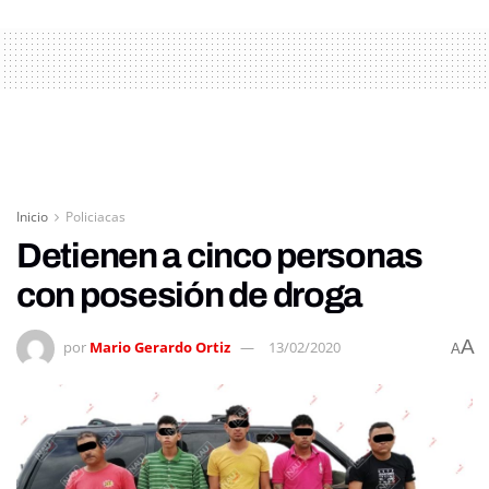
Inicio
Policiacas
Detienen a cinco personas
con posesión de droga
A
por
Mario Gerardo Ortiz
13/02/2020
A