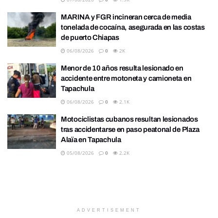
MARINA y FGR incineran cerca de media
tonelada de cocaína, asegurada en las costas
de puerto Chiapas
06/08/2026
0
2K
Menor de 10 años resulta lesionado en
accidente entre motoneta y camioneta en
Tapachula
06/08/2026
0
2.1K
Motociclistas cubanos resultan lesionados
tras accidentarse en paso peatonal de Plaza
Alaïa en Tapachula
05/08/2026
0
2.2K
ADVERTISEMENT