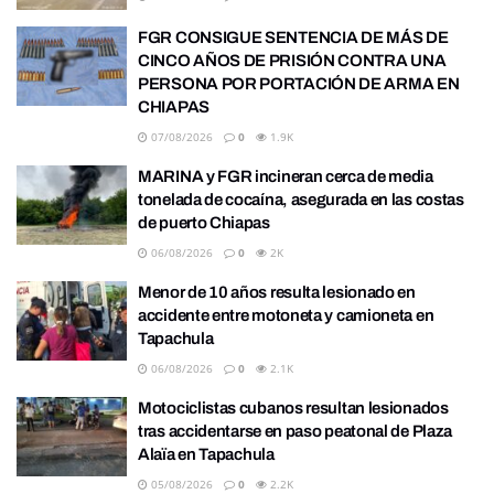
FGR CONSIGUE SENTENCIA DE MÁS DE
CINCO AÑOS DE PRISIÓN CONTRA UNA
PERSONA POR PORTACIÓN DE ARMA EN
CHIAPAS
07/08/2026
0
1.9K
MARINA y FGR incineran cerca de media
tonelada de cocaína, asegurada en las costas
de puerto Chiapas
06/08/2026
0
2K
Menor de 10 años resulta lesionado en
accidente entre motoneta y camioneta en
Tapachula
06/08/2026
0
2.1K
Motociclistas cubanos resultan lesionados
tras accidentarse en paso peatonal de Plaza
Alaïa en Tapachula
05/08/2026
0
2.2K