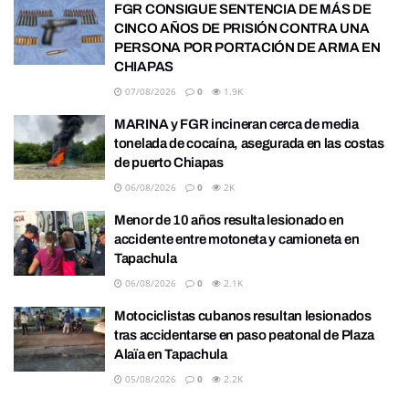
FGR CONSIGUE SENTENCIA DE MÁS DE
CINCO AÑOS DE PRISIÓN CONTRA UNA
PERSONA POR PORTACIÓN DE ARMA EN
CHIAPAS
07/08/2026
0
1.9K
MARINA y FGR incineran cerca de media
tonelada de cocaína, asegurada en las costas
de puerto Chiapas
06/08/2026
0
2K
Menor de 10 años resulta lesionado en
accidente entre motoneta y camioneta en
Tapachula
06/08/2026
0
2.1K
Motociclistas cubanos resultan lesionados
tras accidentarse en paso peatonal de Plaza
Alaïa en Tapachula
05/08/2026
0
2.2K