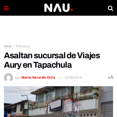
Inicio
Policiacas
Asaltan sucursal de Viajes
Aury en Tapachula
A
por
Mario Gerardo Ortiz
12/08/2019
A