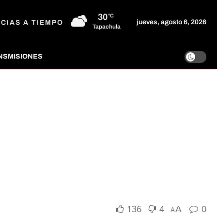
30
°C
jueves, agosto 6, 2026
ICIAS A TIEMPO
Tapachula
NSMISIONES
136
4
0
A
A