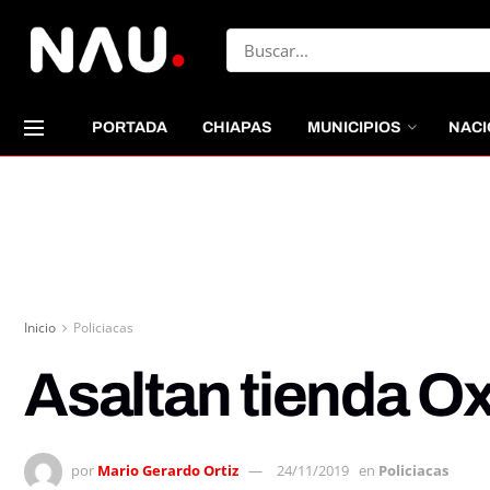
PORTADA
CHIAPAS
MUNICIPIOS
NACI
Inicio
Policiacas
Asaltan tienda O
por
Mario Gerardo Ortiz
24/11/2019
en
Policiacas