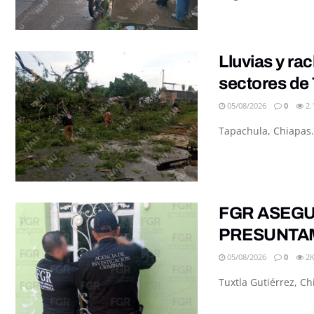
Lluvias y ra
sectores de
05/08/2026
0
2.
Tapachula, Chiapas.
FGR ASEGU
PRESUNTAM
05/08/2026
0
2
Tuxtla Gutiérrez, Chi