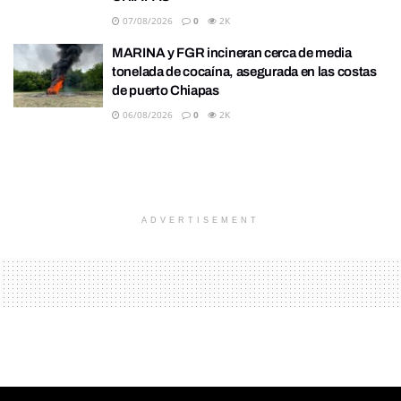
07/08/2026
0
2K
MARINA y FGR incineran cerca de media
tonelada de cocaína, asegurada en las costas
de puerto Chiapas
06/08/2026
0
2K
ADVERTISEMENT