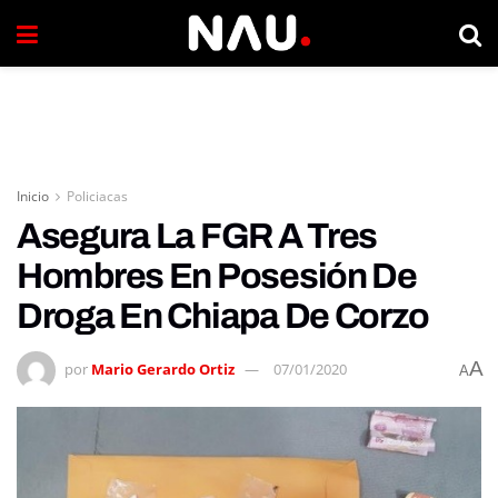
Inicio
Policiacas
Asegura La FGR A Tres
Hombres En Posesión De
Droga En Chiapa De Corzo
A
por
Mario Gerardo Ortiz
07/01/2020
A