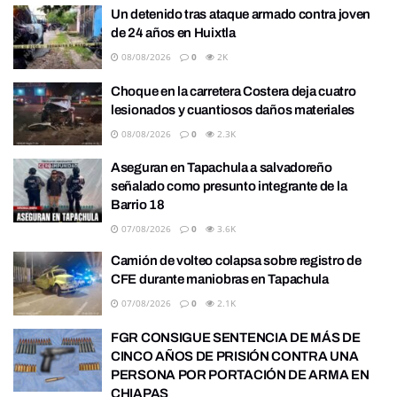
Un detenido tras ataque armado contra joven
de 24 años en Huixtla
08/08/2026
0
2K
Choque en la carretera Costera deja cuatro
lesionados y cuantiosos daños materiales
08/08/2026
0
2.3K
Aseguran en Tapachula a salvadoreño
señalado como presunto integrante de la
Barrio 18
07/08/2026
0
3.6K
Camión de volteo colapsa sobre registro de
CFE durante maniobras en Tapachula
07/08/2026
0
2.1K
FGR CONSIGUE SENTENCIA DE MÁS DE
CINCO AÑOS DE PRISIÓN CONTRA UNA
PERSONA POR PORTACIÓN DE ARMA EN
CHIAPAS