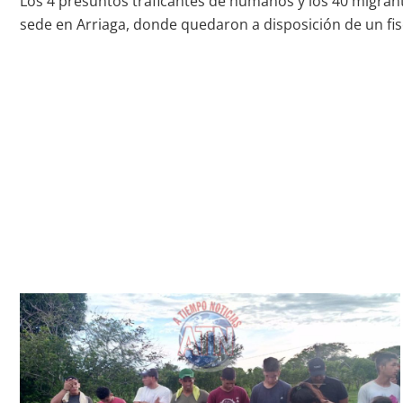
Los 4 presuntos traficantes de humanos y los 40 migrant
sede en Arriaga, donde quedaron a disposición de un fisc