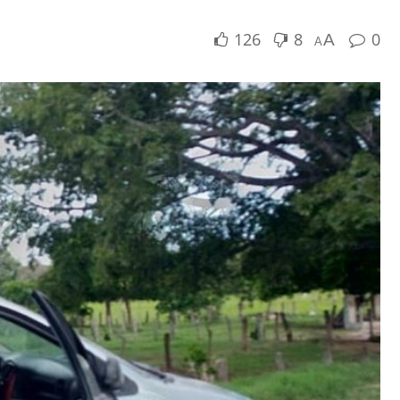
126
8
0
A
A