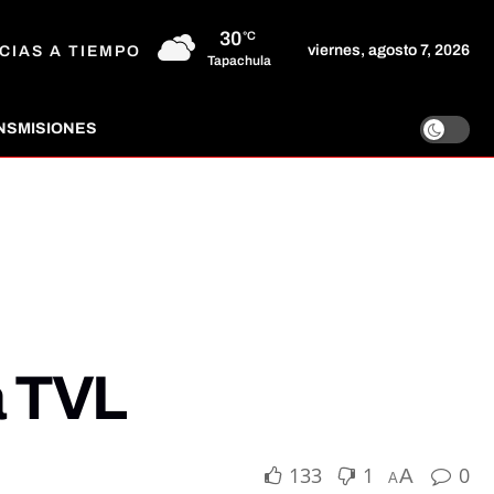
30
°C
viernes, agosto 7, 2026
CIAS A TIEMPO
Tapachula
NSMISIONES
a TVL
133
1
0
A
A