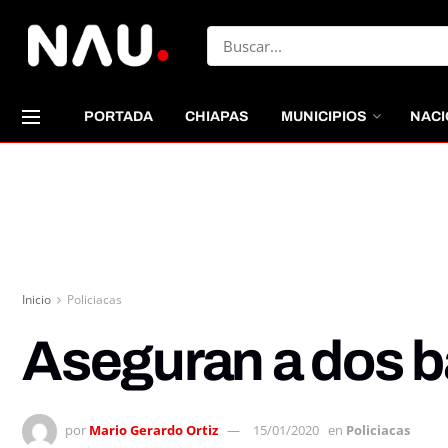
PORTADA
CHIAPAS
MUNICIPIOS
NACI
Inicio
Policiacas
Aseguran a dos ba
por
Mario Gerardo Ortiz
15/01/2020
en
Policiacas